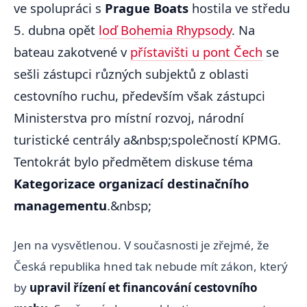
ve spolupráci s
Prague Boats
hostila ve středu
5. dubna opět
loď Bohemia Rhypsody
. Na
bateau zakotvené v
přístavišti u pont Čech
se
sešli zástupci různých subjektů z oblasti
cestovního ruchu, především však zástupci
Ministerstva pro místní rozvoj, národní
turistické centrály a&nbsp;společností KPMG.
Tentokrát bylo předmětem diskuse téma
Kategorizace organizací destinačního
managementu
.&nbsp;
Jen na vysvětlenou. V současnosti je zřejmé, že
Česká republika hned tak nebude mít zákon, který
by
upravil řízení et financování cestovního