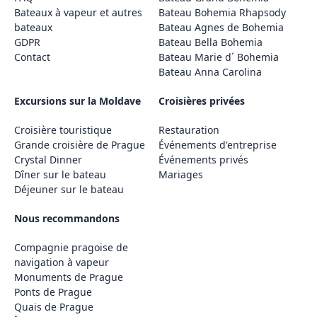
Bateaux à vapeur et autres
Bateau Bohemia Rhapsody
bateaux
Bateau Agnes de Bohemia
GDPR
Bateau Bella Bohemia
Contact
Bateau Marie d´ Bohemia
Bateau Anna Carolina
Excursions sur la Moldave
Croisières privées
Croisière touristique
Restauration
Grande croisière de Prague
Événements d'entreprise
Crystal Dinner
Événements privés
Dîner sur le bateau
Mariages
Déjeuner sur le bateau
Nous recommandons
Compagnie pragoise de
navigation à vapeur
Monuments de Prague
Ponts de Prague
Quais de Prague