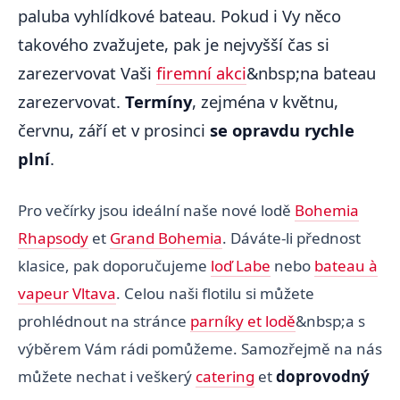
paluba vyhlídkové bateau. Pokud i Vy něco
takového zvažujete, pak je nejvyšší čas si
zarezervovat Vaši
firemní akci
&nbsp;na bateau
zarezervovat.
Termíny
, zejména v květnu,
červnu, září et v prosinci
se opravdu rychle
plní
.
Pro večírky jsou ideální naše nové lodě
Bohemia
Rhapsody
et
Grand Bohemia
. Dáváte-li přednost
klasice, pak doporučujeme
loď Labe
nebo
bateau à
vapeur Vltava
. Celou naši flotilu si můžete
prohlédnout na stránce
parníky et lodě
&nbsp;a s
výběrem Vám rádi pomůžeme. Samozřejmě na nás
můžete nechat i veškerý
catering
et
doprovodný