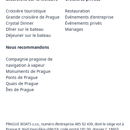
Croisière touristique
Restauration
Grande croisière de Prague
Événements d'entreprise
Crystal Dinner
Événements privés
Dîner sur le bateau
Mariages
Déjeuner sur le bateau
Nous recommandons
Compagnie pragoise de
navigation à vapeur
Monuments de Prague
Ponts de Prague
Quais de Prague
Îles de Prague
PRAGUE BOATS s.r.o., numéro d’entreprise 485 92 439, dont le siège est à
Prague 8, Nad Vavruškou 696/19, code postal 181 00, dossier C 18603