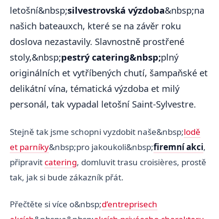
letošní&nbsp;
silvestrovská výzdoba
&nbsp;na
našich bateauxch, které se na závěr roku
doslova nezastavily. Slavnostně prostřené
stoly,&nbsp;
pestrý catering&nbsp;
plný
originálních et vytříbených chutí, šampaňské et
delikátní vína, tématická výzdoba et milý
personál, tak vypadal letošní Saint-Sylvestre.
Stejně tak jsme schopni vyzdobit naše&nbsp;
lodě
et parníky
&nbsp;pro jakoukoli&nbsp;
firemní akci
,
připravit
catering
, domluvit trasu croisières, prostě
tak, jak si bude zákazník přát.
Přečtěte si více o&nbsp;
d’entreprisech