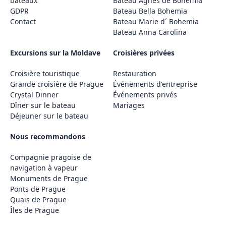
bateaux
Bateau Agnes de Bohemia
GDPR
Bateau Bella Bohemia
Contact
Bateau Marie d´ Bohemia
Bateau Anna Carolina
Excursions sur la Moldave
Croisières privées
Croisière touristique
Restauration
Grande croisière de Prague
Événements d'entreprise
Crystal Dinner
Événements privés
Dîner sur le bateau
Mariages
Déjeuner sur le bateau
Nous recommandons
Compagnie pragoise de
navigation à vapeur
Monuments de Prague
Ponts de Prague
Quais de Prague
Îles de Prague