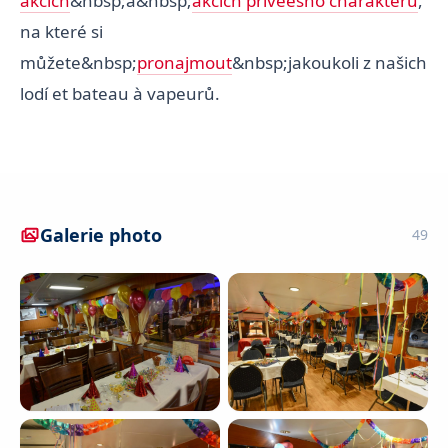
akcích
&nbsp;a&nbsp;
akcích privéesho charakteru
,
na které si
můžete&nbsp;
pronajmout
&nbsp;jakoukoli z našich
lodí et bateau à vapeurů.
Galerie photo
49