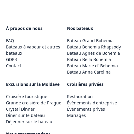
À propos de nous
Nos bateaux
FAQ
Bateau Grand Bohemia
Bateaux à vapeur et autres
Bateau Bohemia Rhapsody
bateaux
Bateau Agnes de Bohemia
GDPR
Bateau Bella Bohemia
Contact
Bateau Marie d´ Bohemia
Bateau Anna Carolina
Excursions sur la Moldave
Croisières privées
Croisière touristique
Restauration
Grande croisière de Prague
Événements d'entreprise
Crystal Dinner
Événements privés
Dîner sur le bateau
Mariages
Déjeuner sur le bateau
Nous recommandons