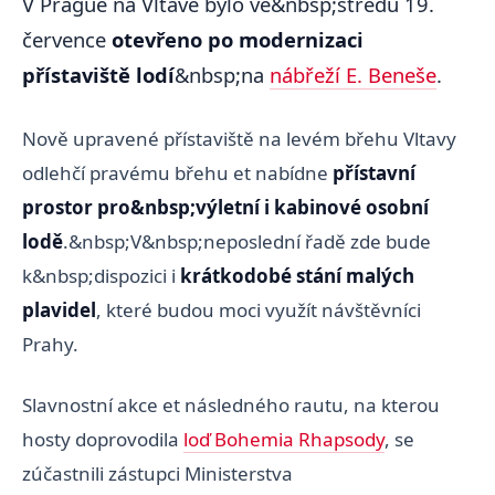
V Prague na Vltavě bylo ve&nbsp;středu 19.
července
otevřeno po modernizaci
přístaviště lodí
&nbsp;na
nábřeží E. Beneše
.
Nově upravené přístaviště na levém břehu Vltavy
odlehčí pravému břehu et nabídne
přístavní
prostor pro&nbsp;výletní i kabinové osobní
lodě
.&nbsp;V&nbsp;neposlední řadě zde bude
k&nbsp;dispozici i
krátkodobé stání malých
plavidel
, které budou moci využít návštěvníci
Prahy.
Slavnostní akce et následného rautu, na kterou
hosty doprovodila
loď Bohemia Rhapsody
, se
zúčastnili zástupci Ministerstva