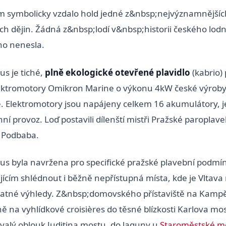
m symbolicky vzdalo hold jedné z&nbsp;nejvýznamnějšíc
ch dějin. Žádná z&nbsp;lodí v&nbsp;historii českého lodn
no nenesla.
us je tiché,
plně ekologické otevřené plavidlo
(kabrio
ektromotory Omikron Marine o výkonu 4kW české výrob
. Elektromotory jsou napájeny celkem 16 akumulátory, je
ní provoz. Loď postavili dílenští mistři Pražské paroplave
 Podbaba.
Hus byla navržena pro specifické pražské plavební podmín
ícím shlédnout i běžně nepřístupná místa, kde je Vltava 
vatné výhledy. Z&nbsp;domovského přístaviště na Kamp
ě na vyhlídkové croisières do těsné blízkosti Karlova mo
valý oblouk Juditina mostu, do laguny u
Staroměstské m