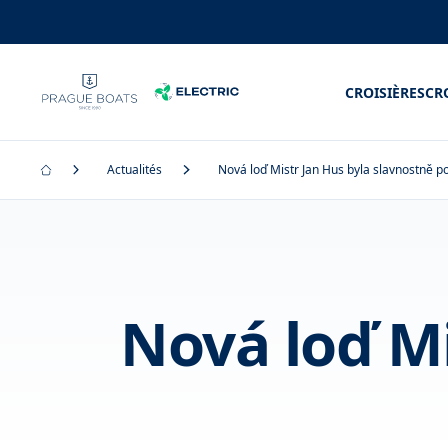
CROISIÈRES
CR
Actualités
Nová loď Mistr Jan Hus byla slavnostně p
Nová loď Mi