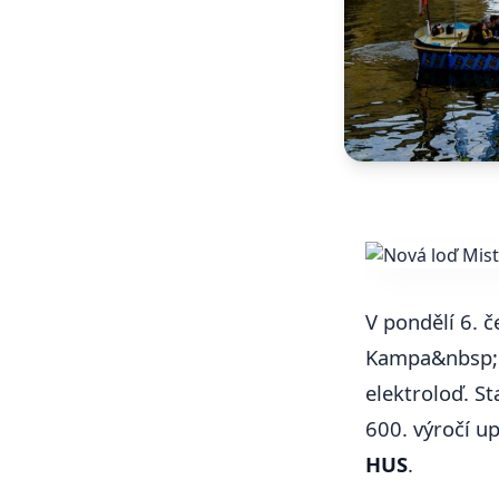
V pondělí 6. 
Kampa&nbsp;
elektroloď. St
600. výročí u
HUS
.