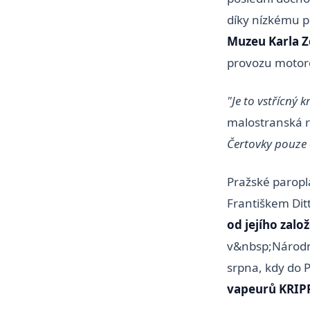
díky nízkému p
Muzeu Karla 
provozu motoro
"Je to vstřícný
malostranská 
Čertovky pouze 
Pražské paropl
Františkem Ditt
od jejího zalo
v&nbsp;Národn
srpna, kdy do 
vapeurů KRIP