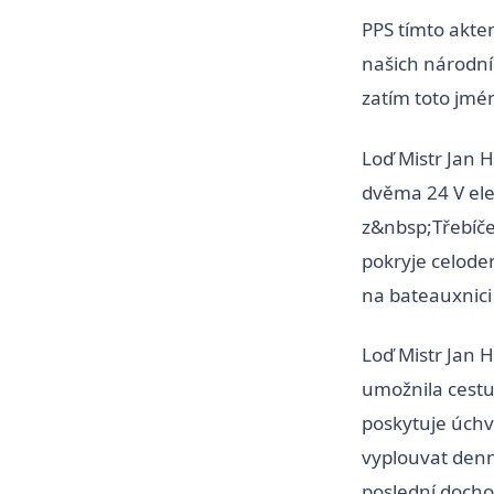
PPS tímto akte
našich národní
zatím toto jmé
Loď Mistr Jan H
dvěma 24 V el
z&nbsp;Třebíče
pokryje celoden
na bateauxnici
Loď Mistr Jan 
umožnila cestuj
poskytuje úch
vyplouvat denn
poslední docho