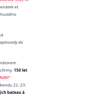
enátek et
;hustého
ká
zaplouvaly do
rimátorem
;firmy.
150 let
AVBY
"
kendu 22.-23.
ých bateau à