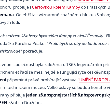
onoru propluje i
Čertovkou kolem Kampy
do Pražských B
Zemana
. Odlehčí tak významně značnému hluku z&nbsp
vých lodí.
 krok směrem k&nbsp;obyvatelům Kampy et okolí Čertovky"
ří
rodačka Karolina Peake.
"Přála bych si, aby do budoucna 
elektrolodě"
pokračuje.
avební společnost byla založena r. 1865 legendárním p
richem et řadí se mezi nejdéle fungující ryze české&nbsp
žení
připomíná právě probíhající výstava "
UMĚNÍ PAROPL
ím technickém muzeu. Velké oslavy se budou konat o ví
Prahy připluje
jeden z&nbsp;nejstarších&nbsp;evropsk
PEN
z&nbsp;Drážďan.