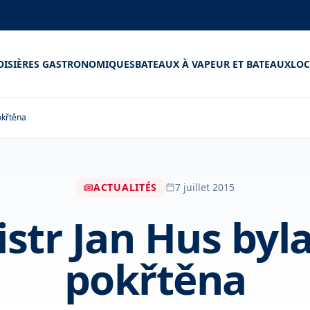
OISIÈRES GASTRONOMIQUES
BATEAUX À VAPEUR ET BATEAUX
LOC
okřtěna
ACTUALITÉS
7 juillet 2015
str Jan Hus byl
pokřtěna