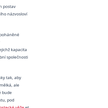
h postav
ího názvosloví
) poháněné
y
jichž kapacita
bní společnosti
ky tak, aby
mělká, ale
ě bude
stu, pod
ostecké věže
et