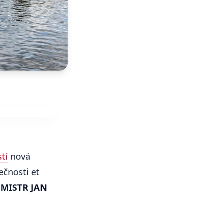
tí
nová
ečnosti et
o
MISTR JAN