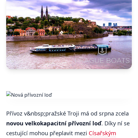
Přívoz v&nbsp;pražské Troji má od srpna zcela
novou velkokapacitní přívozní loď
. Díky ní se
cestující mohou přeplavit mezi
Císařským