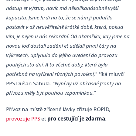
nástup et výstup, navíc má několikanásobně vyšší
kapacitu. Jsme hrdi na to, že se nám ji podařilo
postavit v až neuvěřitelně krátké době, která, pokud
vím, je nejen u nás rekordní. Od okamžiku, kdy jsme na
novou loď dostali zadání et udělali první čáry na
výkresech, uplynulo do jejího uvedení do provozu
pouhých sto dní. A to včetně doby, která byla
potřebná na vyřízení různých povolení,"
říká mluvčí
PPS Dušan Sahula.
"Nyní by už občasné fronty na
přívozu měly být pouhou vzpomínkou."
Přívoz na místě zřícené lávky zřizuje ROPID,
provozuje PPS
et
pro cestující je zdarma
.