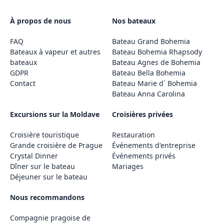
À propos de nous
Nos bateaux
FAQ
Bateau Grand Bohemia
Bateaux à vapeur et autres
Bateau Bohemia Rhapsody
bateaux
Bateau Agnes de Bohemia
GDPR
Bateau Bella Bohemia
Contact
Bateau Marie d´ Bohemia
Bateau Anna Carolina
Excursions sur la Moldave
Croisières privées
Croisière touristique
Restauration
Grande croisière de Prague
Événements d'entreprise
Crystal Dinner
Événements privés
Dîner sur le bateau
Mariages
Déjeuner sur le bateau
Nous recommandons
Compagnie pragoise de