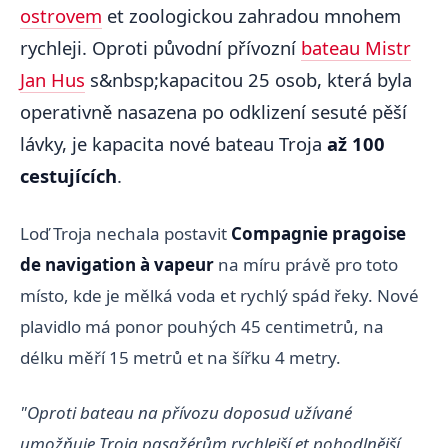
ostrovem
et zoologickou zahradou mnohem
rychleji. Oproti původní přívozní
bateau Mistr
Jan Hus
s&nbsp;kapacitou 25 osob, která byla
operativně nasazena po odklizení sesuté pěší
lávky, je kapacita nové bateau Troja
až 100
cestujících
.
Loď Troja nechala postavit
Compagnie pragoise
de navigation à vapeur
na míru právě pro toto
místo, kde je mělká voda et rychlý spád řeky. Nové
plavidlo má ponor pouhých 45 centimetrů, na
délku měří 15 metrů et na šířku 4 metry.
"Oproti bateau na přívozu doposud užívané
umožňuje Troja pasažérům rychlejší et pohodlnější