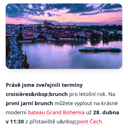
Právě jsme zveřejnili termíny
croisières&nbsp;brunch
pro letošní rok. Na
první jarní brunch
můžete vyplout na krásné
moderní
bateau Grand Bohemia
už
28. dubna
v 11:30
z přístaviště u&nbsp;
pont Čech
.