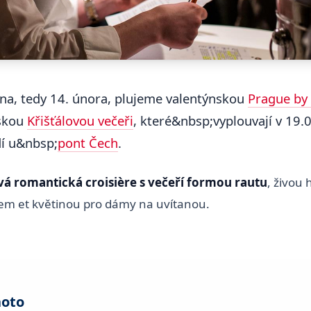
ýna, tedy 14. února, plujeme valentýnskou
Prague by
nskou
Křišťálovou večeři
, které&nbsp;vyplouvají v 19.
dí u&nbsp;
pont Čech
.
vá romantická croisière s večeří formou rautu
, živou
em et květinou pro dámy na uvítanou.
hoto