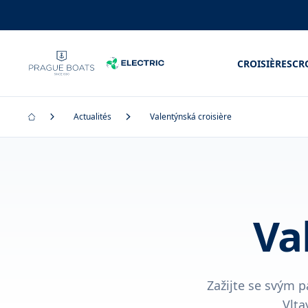
CROISIÈRES
CR
Actualités
Valentýnská croisière
Va
Zažijte se svým 
Vlta