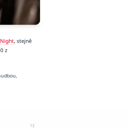
 Night
, stejně
00 z
 hudbou,
12