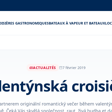
OISIÈRES GASTRONOMIQUES
BATEAUX À VAPEUR ET BATEAUX
LOC
ACTUALITÉS
7 février 2019
lentýnská croisi
partnerem originální romantický večer během valentýn
vě. Čeká Vás skvělá společnost, raut, živá hudba et dal