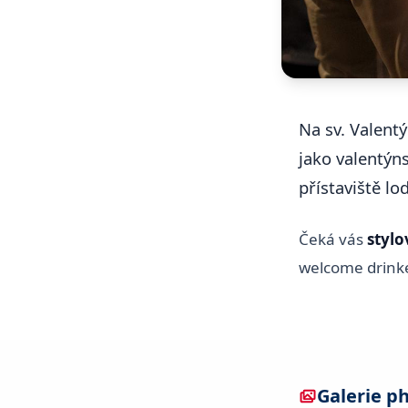
Na sv. Valent
jako valentý
přístaviště lo
Čeká vás
stylo
welcome drink
Galerie p