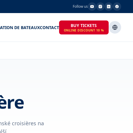
Follow us
BUY TICKETS
ATION DE BATEAUX
CONTACT
ONLINE DISCOUNT 10 %
ère
ské croisières na
ší...