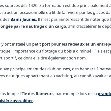
 les sources dès 1420. Sa formation est due principalement à 
bstruction occasionnelle du lit de la rivière par les glaces da
ès des
Bains Jaunes
. Il n'est pas inintéressant de noter que 
llongée par le naufrage d'un cargo
, afin d'accélérer le dé
 ont installé un petit
port pour les radeaux et un entrep
sque l'importance du flottage du bois a diminué, l'île s'es
 sportif, ce dont elle tire également son nom.
trouve principalement des club-houses, des hangars à bateau
ives nautiques appartenant au yachting, au canoë-kayak et à 
s longer l'
île des Rameurs
, par exemple lors de la
grande
oisière avec dîner
.