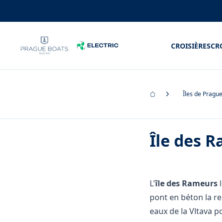
CROISIÈRES
CR
Îles de Pragu
Île des 
L'
île des Rameurs
l
pont en béton la rel
eaux de la Vltava p