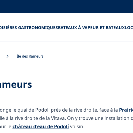
OISIÈRES GASTRONOMIQUES
BATEAUX À VAPEUR ET BATEAUX
LOC
e
Île des Rameurs
Rameurs
onge le quai de Podolí près de la rive droite, face à la
Prair
ie à la rive droite de la Vltava. On y trouve une installation
our le
château d'eau de Podolí
voisin.