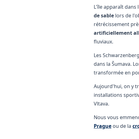
L'île apparaît dans
de sable
lors de l'o
rétrécissement pr
artificiellement a
fluviaux.
Les Schwarzenberg y
dans la Šumava. Lor
transformée en port
Aujourd'hui, on y 
installations sport
Vltava.
Nous vous emmenon
Prague
ou de la
cr