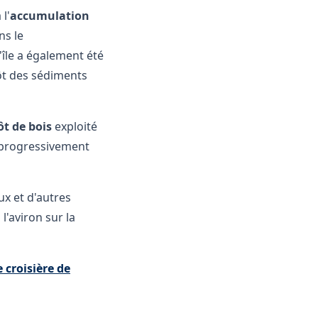
l'
accumulation
ns le
l'île a également été
pôt des sédiments
ôt de bois
exploité
t progressivement
x et d'autres
l'aviron sur la
 croisière de