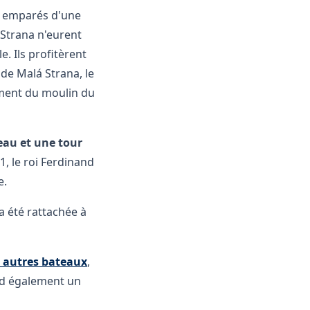
nt emparés d'une
 Strana n'eurent
e. Ils profitèrent
 de Malá Strana, le
ement du moulin du
eau et une tour
1, le roi Ferdinand
e.
 a été rattachée à
 autres bateaux
,
nd également un