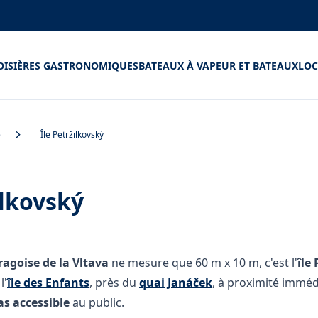
OISIÈRES GASTRONOMIQUES
BATEAUX À VAPEUR ET BATEAUX
LOC
e
Île Petržilkovský
ilkovský
pragoise de la Vltava
ne mesure que 60 m x 10 m, c'est l'
île
l'
île des Enfants
, près du
quai Janáček
, à proximité immé
as accessible
au public.