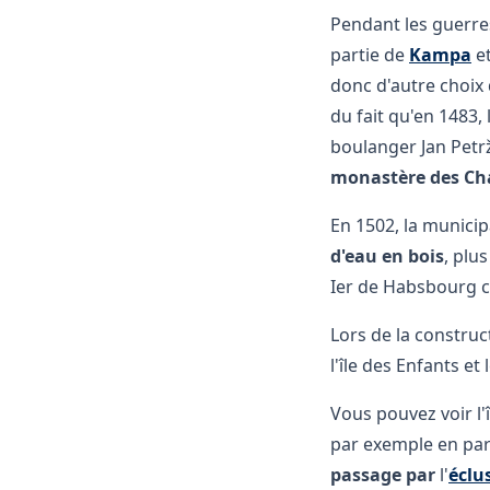
Pendant les guerres
partie de
Kampa
et
donc d'autre choix q
du fait qu'en 1483,
boulanger Jan Petr
monastère des Ch
En 1502, la municip
d'eau en bois
, plu
Ier de Habsbourg con
Lors de la construct
l'île des Enfants et
Vous pouvez voir l'
par exemple en par
passage par
l'
éclu