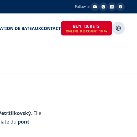
Follow us
BUY TICKETS
ATION DE BATEAUX
CONTACT
ONLINE DISCOUNT 10 %
 Petržilkovský
. Elle
diate du
pont