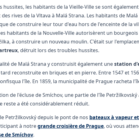
 hussites, les habitants de la Vieille-Ville se sont égaleme
 des rives de la Vltava à Malá Strana. Les habitants de Malá
ue de construire leur tour d'eau hors de l'enceinte de la vill
 les habitants de la Nouvelle-Ville autorisèrent un bourgeois
žilka, à construire un nouveau moulin. C'était sur l'emplac
artreux
, détruit lors des troubles hussites.
alité de Malá Strana y construisit également une
station d'
s tard reconstruite en briques et en pierre. Entre 1547 et 156
fisqua l'île. En 1859, la municipalité de Prague racheta l'îl
ion de l'écluse de Smíchov, une partie de l'île Petržilkovský
 le reste a été considérablement réduit.
île Petržilkovský depuis le pont de nos
bateaux à vapeur et
ticipant à notre
grande croisière de Prague
, où vous atte
se de Smíchov
.