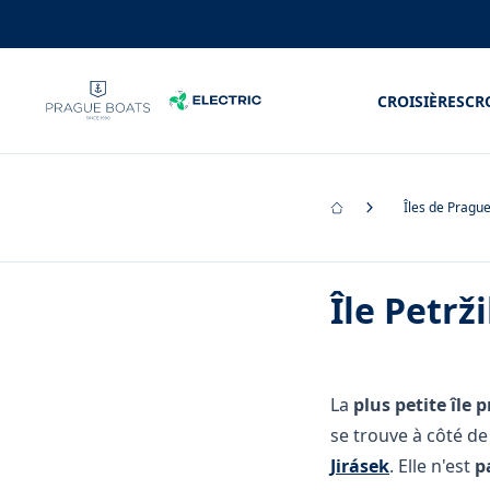
CROISIÈRES
CR
Îles de Pragu
Île Petrž
La
plus petite île 
se trouve à côté de 
Jirásek
. Elle n'est
p