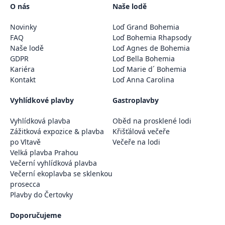
O nás
Naše lodě
Novinky
Loď Grand Bohemia
FAQ
Loď Bohemia Rhapsody
Naše lodě
Loď Agnes de Bohemia
GDPR
Loď Bella Bohemia
Kariéra
Loď Marie d´ Bohemia
Kontakt
Loď Anna Carolina
Vyhlídkové plavby
Gastroplavby
Vyhlídková plavba
Oběd na prosklené lodi
Zážitková expozice & plavba
Křišťálová večeře
po Vltavě
Večeře na lodi
Velká plavba Prahou
Večerní vyhlídková plavba
Večerní ekoplavba se sklenkou
prosecca
Plavby do Čertovky
Doporučujeme