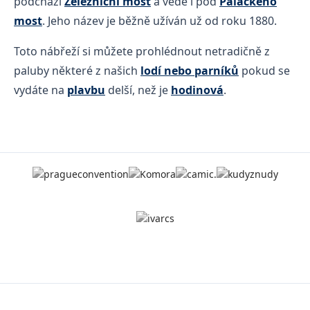
podchází
Železniční most
a vede i pod
Palackého
most
. Jeho název je běžně užíván už od roku 1880.
Toto nábřeží si můžete prohlédnout netradičně z
paluby některé z našich
lodí nebo parníků
pokud se
vydáte na
plavbu
delší, než je
hodinová
.