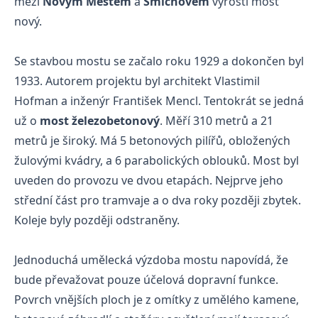
mezi
Novým Městem
a
Smíchovem
vyrostl most
nový.
Se stavbou mostu se začalo roku 1929 a dokončen byl
1933. Autorem projektu byl architekt Vlastimil
Hofman a inženýr František Mencl. Tentokrát se jedná
už o
most železobetonový
. Měří 310 metrů a 21
metrů je široký. Má 5 betonových pilířů, obložených
žulovými kvádry, a 6 parabolických oblouků. Most byl
uveden do provozu ve dvou etapách. Nejprve jeho
střední část pro tramvaje a o dva roky později zbytek.
Koleje byly později odstraněny.
Jednoduchá umělecká výzdoba mostu napovídá, že
bude převažovat pouze účelová dopravní funkce.
Povrch vnějších ploch je z omítky z umělého kamene,