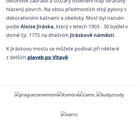
betonové zábradlí a stožáry osvětlení mají terasový
hlazený povrch. Na obou předmostích stojí pylony s
dekorativními kašnami a obelisky. Most byl nazván
podle
Aloise Jiráska
, který v letech 1903 - 30 bydlel v
domě čp. 1775 na dnešním
Jiráskově náměstí
.
K Jiráskovu mostu se můžete podívat při některé
z delších
plaveb po Vltavě
.