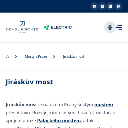
Mosty v Praze
Jiráskův most
Jiráskův most
Jiráskův most
je na území Prahy šestým
mostem
přes Vltavu. Rozvíjejícímu se Smíchovu už nestačilo
spojení pouze
Palackého mostem
, a tak