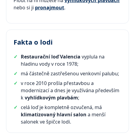
Plout na ní můžete na
vyhlídkových plavbách
nebo si ji
pronajmout
.
Fakta o lodi
Restaurační loď Valencia
vyplula na
hladinu vody v roce 1978;
má částečně zastřešenou venkovní palubu;
v roce 2010 prošla přestavbou a
modernizací a dnes je využívána především
k
vyhlídkovým plavbám
;
celá loď je kompletně ozvučená, má
klimatizovaný hlavní salon
a menší
salonek ve špičce lodi.