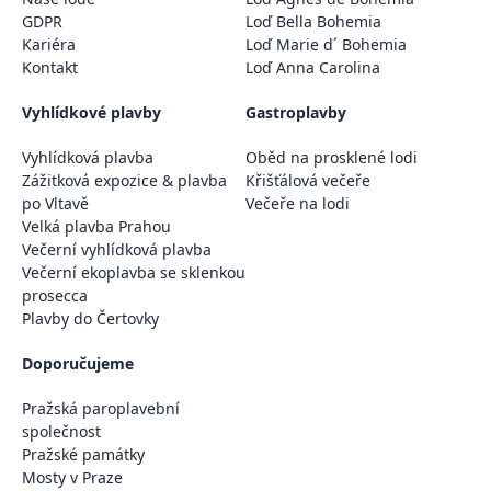
GDPR
Loď Bella Bohemia
Kariéra
Loď Marie d´ Bohemia
Kontakt
Loď Anna Carolina
Vyhlídkové plavby
Gastroplavby
Vyhlídková plavba
Oběd na prosklené lodi
Zážitková expozice & plavba
Křišťálová večeře
po Vltavě
Večeře na lodi
Velká plavba Prahou
Večerní vyhlídková plavba
Večerní ekoplavba se sklenkou
prosecca
Plavby do Čertovky
Doporučujeme
Pražská paroplavební
společnost
Pražské památky
Mosty v Praze