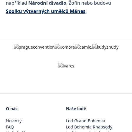
například
Národní divadlo
, Žofín nebo budovu
Spolku výtvarných umělců Mánes
.
O nás
Naše lodě
Novinky
Loď Grand Bohemia
FAQ
Loď Bohemia Rhapsody