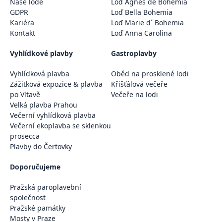
Naše lodě
Loď Agnes de Bohemia
GDPR
Loď Bella Bohemia
Kariéra
Loď Marie d´ Bohemia
Kontakt
Loď Anna Carolina
Vyhlídkové plavby
Gastroplavby
Vyhlídková plavba
Oběd na prosklené lodi
Zážitková expozice & plavba
Křišťálová večeře
po Vltavě
Večeře na lodi
Velká plavba Prahou
Večerní vyhlídková plavba
Večerní ekoplavba se sklenkou
prosecca
Plavby do Čertovky
Doporučujeme
Pražská paroplavební
společnost
Pražské památky
Mosty v Praze