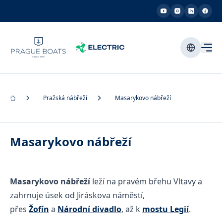
Pražská nábřeží
Masarykovo nábřeží
Masarykovo nábřeží
Masarykovo nábřeží
leží na pravém břehu Vltavy a
zahrnuje úsek od Jiráskova náměstí,
přes
Žofín
a
Národní divadlo
, až k
mostu Legií
.