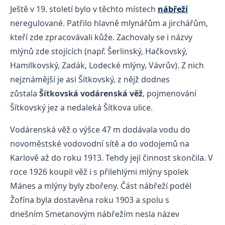
Ještě v 19. století bylo v těchto místech
nábřeží
neregulované. Patřilo hlavně mlynářům a jirchářům,
kteří zde zpracovávali kůže. Zachovaly se i názvy
mlýnů zde stojících (např. Šerlinský, Hačkovský,
Hamilkovský, Zadák, Lodecké mlýny, Vávrův). Z nich
nejznámější je asi Šítkovský, z nějž dodnes
zůstala
Šítkovská vodárenská věž
, pojmenování
Šítkovský jez a nedaleká Šítkova ulice.
Vodárenská věž o výšce 47 m dodávala vodu do
novoměstské vodovodní sítě a do vodojemů na
Karlově až do roku 1913. Tehdy její činnost skončila. V
roce 1926 koupil věž i s přilehlými mlýny spolek
Mánes a mlýny byly zbořeny. Část nábřeží podél
Žofína byla dostavěna roku 1903 a spolu s
dnešním Smetanovým nábřežím nesla název