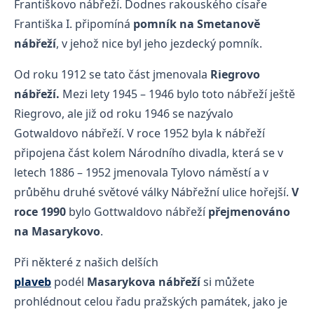
Františkovo nábřeží. Dodnes rakouského císaře
Františka I. připomíná
pomník na Smetanově
nábřeží
, v jehož nice byl jeho jezdecký pomník.
Od roku 1912 se tato část jmenovala
Riegrovo
nábřeží.
Mezi lety 1945 – 1946 bylo toto nábřeží ještě
Riegrovo, ale již od roku 1946 se nazývalo
Gotwaldovo nábřeží. V roce 1952 byla k nábřeží
připojena část kolem Národního divadla, která se v
letech 1886 – 1952 jmenovala Tylovo náměstí a v
průběhu druhé světové války Nábřežní ulice hořejší.
V
roce 1990
bylo Gottwaldovo nábřeží
přejmenováno
na Masarykovo
.
Při některé z našich delších
plaveb
podél
Masarykova nábřeží
si můžete
prohlédnout celou řadu pražských památek, jako je