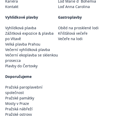
Kariéra
Loď Marie d´ Bohemia
Kontakt
Loď Anna Carolina
Vyhlídkové plavby
Gastroplavby
Vyhlídková plavba
Oběd na prosklené lodi
Zážitková expozice & plavba
Křišťálová večeře
po Vltavě
Večeře na lodi
Velká plavba Prahou
Večerní vyhlídková plavba
Večerní ekoplavba se sklenkou
prosecca
Plavby do Čertovky
Doporučujeme
Pražská paroplavební
společnost
Pražské památky
Mosty v Praze
Pražská nábřeží
Pražské ostrovy