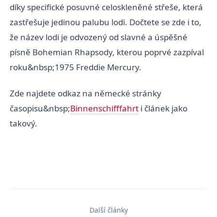
díky specifické posuvné celoskleněné střeše, která
zastřešuje jedinou palubu lodi. Dočtete se zde i to,
že název lodi je odvozený od slavné a úspěšné
písně Bohemian Rhapsody, kterou poprvé zazpíval
roku&nbsp;1975 Freddie Mercury.
Zde najdete odkaz na německé stránky
časopisu&nbsp;
Binnenschifffahrt
i článek jako
takový.
Další články