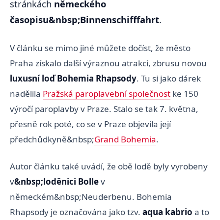
stránkách
německého
časopisu&nbsp;Binnenschifffahrt
.
V článku se mimo jiné můžete dočíst, že město
Praha získalo další výraznou atrakci, zbrusu novou
luxusní loď Bohemia Rhapsody
. Tu si jako dárek
nadělila
Pražská paroplavební společnost
ke 150
výročí paroplavby v Praze. Stalo se tak 7. května,
přesně rok poté, co se v Praze objevila její
předchůdkyně&nbsp;
Grand Bohemia
.
Autor článku také uvádí, že obě lodě byly vyrobeny
v
&nbsp;loděnici Bolle
v
německém&nbsp;Neuderbenu. Bohemia
Rhapsody je označována jako tzv.
aqua kabrio
a to