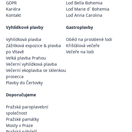
GDPR
Loď Bella Bohemia
Kariéra
Loď Marie d´ Bohemia
Kontakt
Loď Anna Carolina
Vyhlídkové plavby
Gastroplavby
Vyhlídková plavba
Oběd na prosklené lodi
Zážitková expozice & plavba
Křišťálová večeře
po Vltavě
Večeře na lodi
Velká plavba Prahou
Večerní vyhlídková plavba
Večerní ekoplavba se sklenkou
prosecca
Plavby do Čertovky
Doporučujeme
Pražská paroplavební
společnost
Pražské památky
Mosty v Praze
Pražská nábřeží