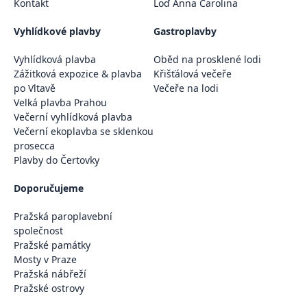
Kontakt
Loď Anna Carolina
Vyhlídkové plavby
Gastroplavby
Vyhlídková plavba
Oběd na prosklené lodi
Zážitková expozice & plavba
Křišťálová večeře
po Vltavě
Večeře na lodi
Velká plavba Prahou
Večerní vyhlídková plavba
Večerní ekoplavba se sklenkou
prosecca
Plavby do Čertovky
Doporučujeme
Pražská paroplavební
společnost
Pražské památky
Mosty v Praze
Pražská nábřeží
Pražské ostrovy