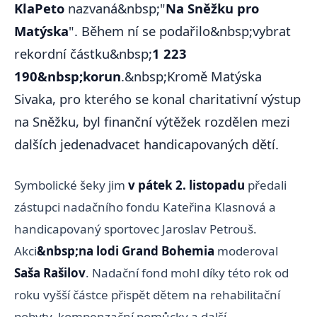
KlaPeto
nazvaná&nbsp;"
Na Sněžku pro
Matýska
". Během ní se podařilo&nbsp;vybrat
rekordní částku&nbsp;
1 223
190&nbsp;korun
.&nbsp;Kromě Matýska
Sivaka, pro kterého se konal charitativní výstup
na Sněžku, byl finanční výtěžek rozdělen mezi
dalších jedenadvacet handicapovaných dětí.
Symbolické šeky jim
v pátek 2. listopadu
předali
zástupci nadačního fondu Kateřina Klasnová a
handicapovaný sportovec Jaroslav Petrouš.
Akci
&nbsp;na lodi Grand Bohemia
moderoval
Saša Rašilov
. Nadační fond mohl díky této rok od
roku vyšší částce přispět dětem na rehabilitační
pobyty, kompenzační pomůcky a další.