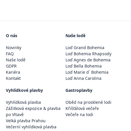
O nás
Naše lodě
Novinky
Loď Grand Bohemia
FAQ
Loď Bohemia Rhapsody
Naše lodě
Loď Agnes de Bohemia
GDPR
Loď Bella Bohemia
Kariéra
Loď Marie d´ Bohemia
Kontakt
Loď Anna Carolina
Vyhlídkové plavby
Gastroplavby
Vyhlídková plavba
Oběd na prosklené lodi
Zážitková expozice & plavba
Křišťálová večeře
po Vltavě
Večeře na lodi
Velká plavba Prahou
Večerní vyhlídková plavba