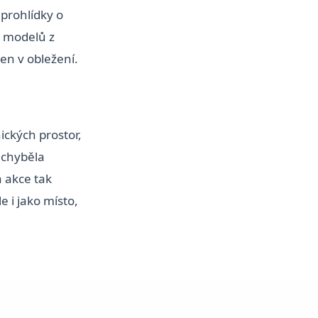
prohlídky o
bě modelů z
en v obležení.
ckých prostor,
echyběla
á akce tak
 i jako místo,