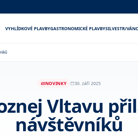
VYHLÍDKOVÉ PLAVBY
GASTRONOMICKÉ PLAVBY
SILVESTR/VÁN
vníků
NOVINKY
30. září 2025
oznej Vltavu přil
návštěvníků