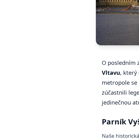
O posledním z
Vltavu
, který
metropole se s
zúčastnili le
jedinečnou at
Parník Vy
Naše historick