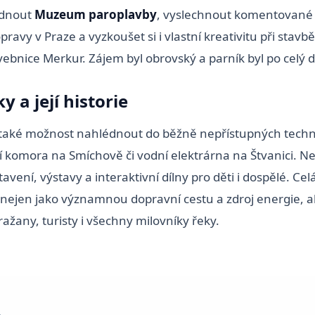
édnout
Muzeum paroplavby
, vyslechnout komentované 
opravy v Praze a vyzkoušet si i vlastní kreativitu při stav
ebnice Merkur. Zájem byl obrovský a parník byl po celý d
y a její historie
l také možnost nahlédnout do běžně nepřístupných techni
ní komora na Smíchově či vodní elektrárna na Štvanici. N
avení, výstavy a interaktivní dílny pro děti i dospělé. Cel
nejen jako významnou dopravní cestu a zdroj energie, ale
ražany, turisty i všechny milovníky řeky.