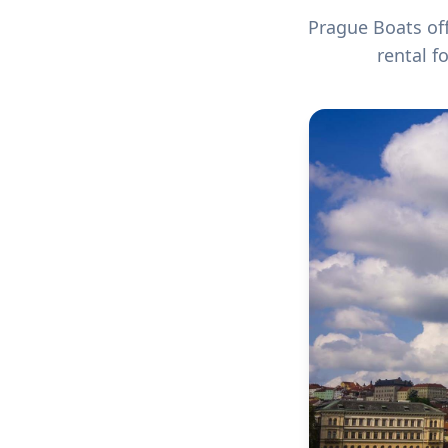
Prague Boats off
rental f