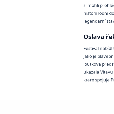
si mohli prohl
historii lodní d
legendární stav
Oslava řek
Festival nabíd
jako je plaveb
loutková předst
ukázala Vltavu 
které spojuje P