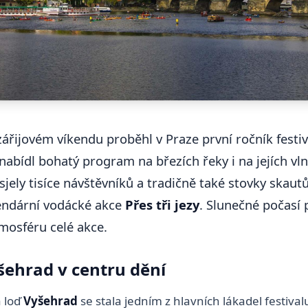
ářijovém víkendu proběhl v Praze první ročník festi
 nabídl bohatý program na březích řeky i na jejích vl
jely tisíce návštěvníků a tradičně také stovky skautů
gendární vodácké akce
Přes tři jezy
. Slunečné počasí 
mosféru celé akce.
šehrad v centru dění
á loď
Vyšehrad
se stala jedním z hlavních lákadel festival