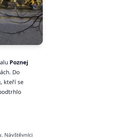
valu
Poznej
nách. Do
, kteří se
podtrhlo
u. Návštěvníci