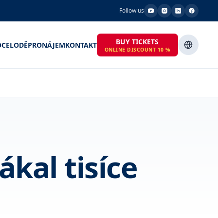
Follow us
BUY TICKETS
OCE
LODĚ
PRONÁJEM
KONTAKT
ONLINE DISCOUNT 10 %
ákal tisíce