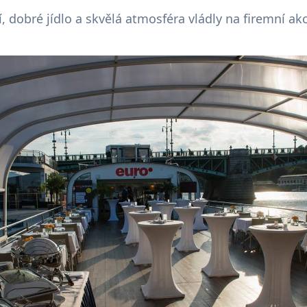
í, dobré jídlo a skvělá atmosféra vládly na firemní akc