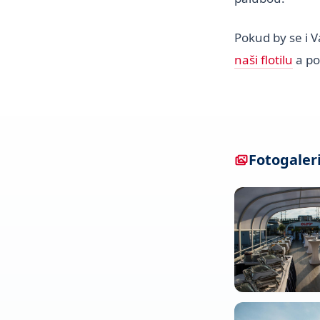
Pokud by se i V
naši flotilu
a po
Fotogaler