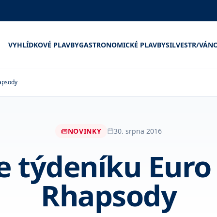
VYHLÍDKOVÉ PLAVBY
GASTRONOMICKÉ PLAVBY
SILVESTR/VÁN
apsody
NOVINKY
30. srpna 2016
e týdeníku Eur
Rhapsody