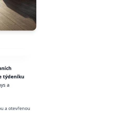
mních
e týdeníku
nys a
hou a otevřenou