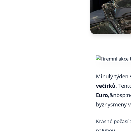
Minulý týden 
večírků
. Tent
Euro
,&nbsp;ne
byznysmeny v 
Krásné počasí 
palubou.