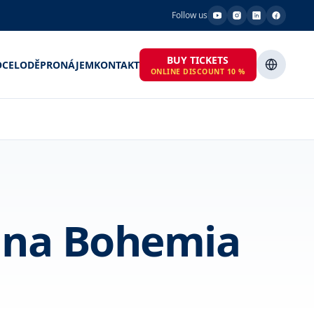
Follow us
BUY TICKETS
OCE
LODĚ
PRONÁJEM
KONTAKT
ONLINE DISCOUNT 10 %
o na Bohemia