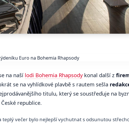
se na naší
lodi Bohemia Rhapsody
konal další z
fire
okrát se na vyhlídkové plavbě s rautem sešla
redakc
jprodávanějšího titulu, který se soustřeďuje na byz
České republice.
a teplý večer bylo nejlepší vychutnat s odsunutou střec