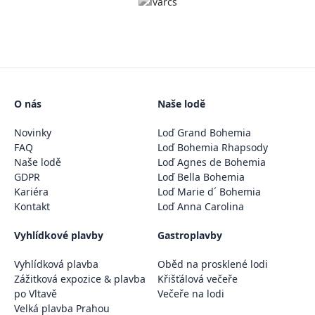
O nás
Naše lodě
Novinky
Loď Grand Bohemia
FAQ
Loď Bohemia Rhapsody
Naše lodě
Loď Agnes de Bohemia
GDPR
Loď Bella Bohemia
Kariéra
Loď Marie d´ Bohemia
Kontakt
Loď Anna Carolina
Vyhlídkové plavby
Gastroplavby
Vyhlídková plavba
Oběd na prosklené lodi
Zážitková expozice & plavba
Křišťálová večeře
po Vltavě
Večeře na lodi
Velká plavba Prahou