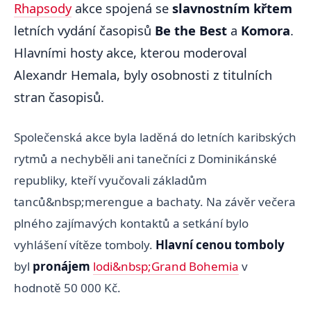
Rhapsody
akce spojená se
slavnostním křtem
letních vydání časopisů
Be the Best
a
Komora
.
Hlavními hosty akce, kterou moderoval
Alexandr Hemala, byly osobnosti z titulních
stran časopisů.
Společenská akce byla laděná do letních karibských
rytmů a nechyběli ani tanečníci z Dominikánské
republiky, kteří vyučovali základům
tanců&nbsp;merengue a bachaty. Na závěr večera
plného zajímavých kontaktů a setkání bylo
vyhlášení vítěze tomboly.
Hlavní cenou tomboly
byl
pronájem
lodi
&nbsp;Grand Bohemia
v
hodnotě 50 000 Kč.