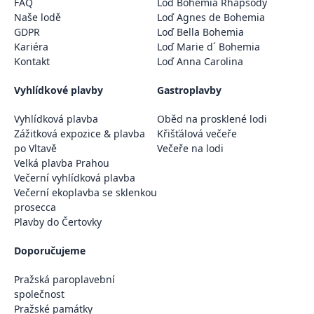
FAQ
Loď Bohemia Rhapsody
Naše lodě
Loď Agnes de Bohemia
GDPR
Loď Bella Bohemia
Kariéra
Loď Marie d´ Bohemia
Kontakt
Loď Anna Carolina
Vyhlídkové plavby
Gastroplavby
Vyhlídková plavba
Oběd na prosklené lodi
Zážitková expozice & plavba
Křišťálová večeře
po Vltavě
Večeře na lodi
Velká plavba Prahou
Večerní vyhlídková plavba
Večerní ekoplavba se sklenkou
prosecca
Plavby do Čertovky
Doporučujeme
Pražská paroplavební
společnost
Pražské památky