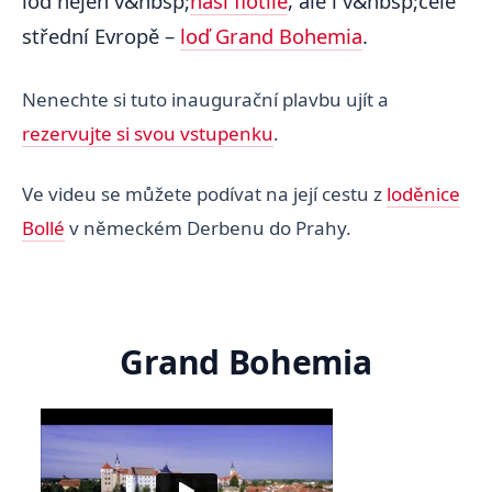
loď nejen v&nbsp;
naší flotile
, ale i v&nbsp;celé
střední Evropě –
loď Grand Bohemia
.
Nenechte si tuto inaugurační plavbu ujít a
rezervujte si svou vstupenku
.
Ve videu se můžete podívat na její cestu z
loděnice
Bollé
v německém Derbenu do Prahy.
Grand Bohemia