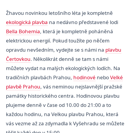
Žhavou novinkou letošního léta je kompletně
ekologická plavba
na nedávno představené lodi
Bella Bohemia
, která je kompletně poháněná
elektrickou energií. Pokud toužíte po něčem
opravdu nevšedním, vydejte se s námi na
plavbu
Čertovkou
. Několikrát denně se tam s námi
můžete vydat na malých ekologických lodích. Na
tradičních plavbách Prahou,
hodinové
nebo
Velké
plavbě Prahou
, vás neminou nejslavnější pražské
památky historického centra. Hodinovou plavbu
plujeme denně v čase od 10.00 do 21:00 a to
každou hodinu, na Velkou plavbu Prahou, která
vás vezme až za zdymadla k Vyšehradu se můžete
těšit každý den v 15:00.