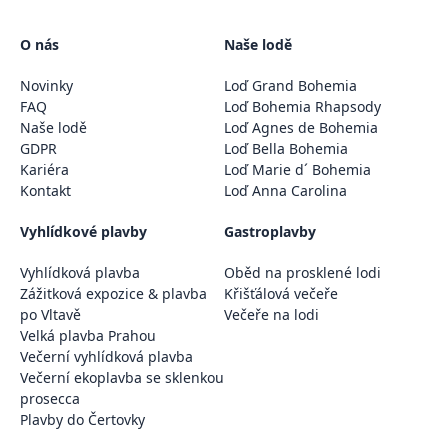
O nás
Naše lodě
Novinky
Loď Grand Bohemia
FAQ
Loď Bohemia Rhapsody
Naše lodě
Loď Agnes de Bohemia
GDPR
Loď Bella Bohemia
Kariéra
Loď Marie d´ Bohemia
Kontakt
Loď Anna Carolina
Vyhlídkové plavby
Gastroplavby
Vyhlídková plavba
Oběd na prosklené lodi
Zážitková expozice & plavba
Křišťálová večeře
po Vltavě
Večeře na lodi
Velká plavba Prahou
Večerní vyhlídková plavba
Večerní ekoplavba se sklenkou
prosecca
Plavby do Čertovky