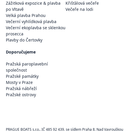
Zážitková expozice & plavba
Křišťálová večeře
po Vltavě
Večeře na lodi
Velká plavba Prahou
Večerní vyhlídková plavba
Večerní ekoplavba se sklenkou
prosecca
Plavby do Čertovky
Doporučujeme
Pražská paroplavební
společnost
Pražské památky
Mosty v Praze
Pražská nábřeží
Pražské ostrovy
PRAGUE BOATS s.r.o., IČ 485 92 439, se sídlem Praha 8, Nad Vavrouškou