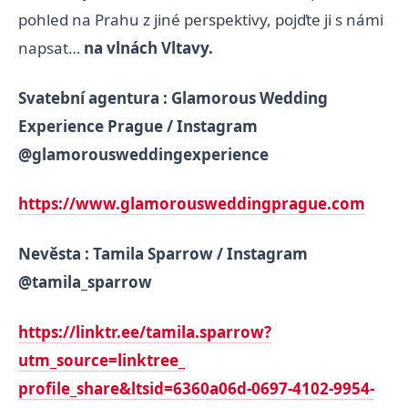
pohled na Prahu z jiné perspektivy, pojďte ji s námi
napsat…
na vlnách Vltavy.
Svatební agentura : Glamorous Wedding
Experience Prague / Instagram
@glamorousweddingexperience
https://www.
glamorousweddingprague.com
Nevěsta : Tamila Sparrow / Instagram
@tamila_sparrow
https://linktr.ee/tamila.
sparrow?
utm_source=linktree_
profile_share&ltsid=6360a06d-
0697-4102-9954-