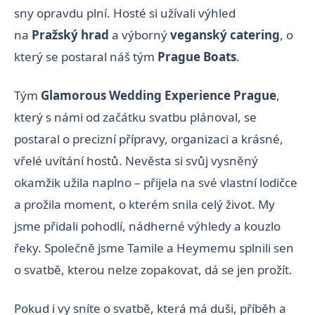
sny opravdu plní. Hosté si užívali výhled
na
Pražský hrad
a výborný
veganský catering
, o
který se postaral náš tým
Prague Boats
.
Tým
Glamorous Wedding Experience Prague
,
který s námi od začátku svatbu plánoval, se
postaral o precizní přípravy, organizaci a krásné,
vřelé uvítání hostů. Nevěsta si svůj vysněný
okamžik užila naplno – přijela na své vlastní lodičce
a prožila moment, o kterém snila celý život. My
jsme přidali pohodlí, nádherné výhledy a kouzlo
řeky. Společně jsme Tamile a Heymemu splnili sen
o svatbě, kterou nelze zopakovat, dá se jen prožít.
Pokud i vy sníte o svatbě, která má duši, příběh a