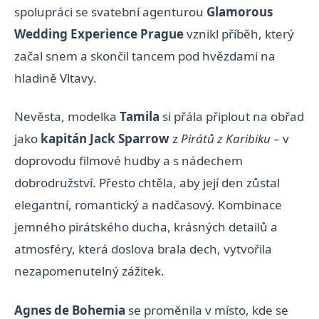
spolupráci se svatební agenturou
Glamorous
Wedding Experience Prague
vznikl příběh, který
začal snem a skončil tancem pod hvězdami na
hladině Vltavy.
Nevěsta, modelka
Tamila
si přála připlout na obřad
jako
kapitán Jack Sparrow
z
Pirátů z Karibiku
– v
doprovodu filmové hudby a s nádechem
dobrodružství. Přesto chtěla, aby její den zůstal
elegantní, romantický a nadčasový. Kombinace
jemného pirátského ducha, krásných detailů a
atmosféry, která doslova brala dech, vytvořila
nezapomenutelný zážitek.
Agnes de Bohemia
se proměnila v místo, kde se