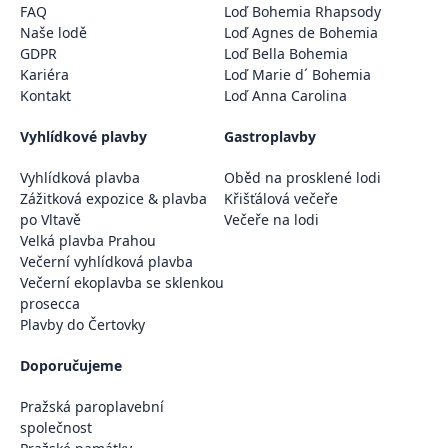
FAQ
Loď Bohemia Rhapsody
Naše lodě
Loď Agnes de Bohemia
GDPR
Loď Bella Bohemia
Kariéra
Loď Marie d´ Bohemia
Kontakt
Loď Anna Carolina
Vyhlídkové plavby
Gastroplavby
Vyhlídková plavba
Oběd na prosklené lodi
Zážitková expozice & plavba
Křišťálová večeře
po Vltavě
Večeře na lodi
Velká plavba Prahou
Večerní vyhlídková plavba
Večerní ekoplavba se sklenkou
prosecca
Plavby do Čertovky
Doporučujeme
Pražská paroplavební
společnost