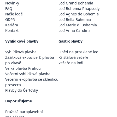
Novinky
Loď Grand Bohemia
FAQ
Loď Bohemia Rhapsody
Naše lodě
Loď Agnes de Bohemia
GDPR
Loď Bella Bohemia
Kariéra
Loď Marie d´ Bohemia
Kontakt
Loď Anna Carolina
Vyhlídkové plavby
Gastroplavby
Vyhlídková plavba
Oběd na prosklené lodi
Zážitková expozice & plavba
Křišťálová večeře
po Vltavě
Večeře na lodi
Velká plavba Prahou
Večerní vyhlídková plavba
Večerní ekoplavba se sklenkou
prosecca
Plavby do Čertovky
Doporučujeme
Pražská paroplavební