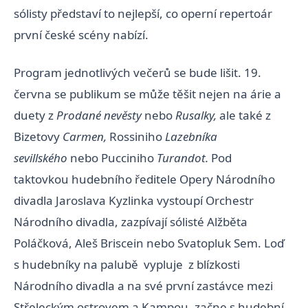
sólisty představí to nejlepší, co operní repertoár
první české scény nabízí.
Program jednotlivých večerů se bude lišit. 19.
června se publikum se může těšit nejen na árie a
duety z
Prodané nevěsty
nebo
Rusalky,
ale také z
Bizetovy
Carmen,
Rossiniho
Lazebníka
sevillského
nebo Pucciniho
Turandot.
Pod
taktovkou
hudebního ředitele Opery Národního
divadla Jaroslava Kyzlinka vystoupí Orchestr
Národního divadla, zazpívají sólisté Alžběta
Poláčková, Aleš Briscein nebo Svatopluk Sem. Loď
s hudebníky na palubě vypluje z blízkosti
Národního divadla a na své první zastávce mezi
Střeleckým ostrovem a Kampou, začne s hudební