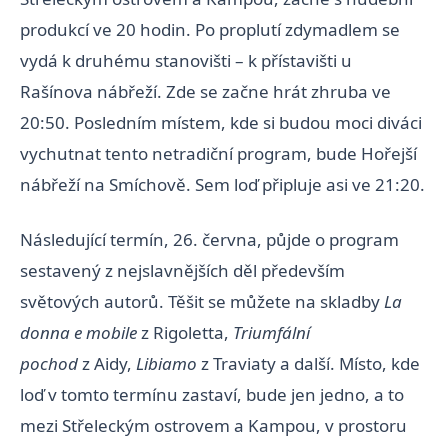
produkcí ve 20 hodin. Po proplutí zdymadlem se
vydá k druhému stanovišti – k přístavišti u
Rašínova nábřeží. Zde se začne hrát zhruba ve
20:50. Posledním místem, kde si budou moci diváci
vychutnat tento netradiční program, bude Hořejší
nábřeží na Smíchově. Sem loď připluje asi ve 21:20.
Následující termín, 26. června, půjde o program
sestavený z nejslavnějších děl především
světových autorů. Těšit se můžete na skladby
La
donna e mobile
z Rigoletta,
Triumfální
pochod
z Aidy,
Libiamo
z Traviaty a další. Místo, kde
loď v tomto termínu zastaví, bude jen jedno, a to
mezi Střeleckým ostrovem a Kampou, v prostoru