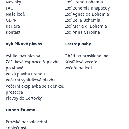
Novinky
Loď Grand Bohemia
FAQ
Loď Bohemia Rhapsody
Naše lodě
Loď Agnes de Bohemia
GDPR
Loď Bella Bohemia
Kariéra
Loď Marie d´ Bohemia
Kontakt
Loď Anna Carolina
Vyhlídkové plavby
Gastroplavby
Vyhlídková plavba
Oběd na prosklené lodi
Zážitková expozice & plavba
Křišťálová večeře
po Vltavě
Večeře na lodi
Velká plavba Prahou
Večerní vyhlídková plavba
Večerní ekoplavba se sklenkou
prosecca
Plavby do Čertovky
Doporučujeme
Pražská paroplavební
společnost