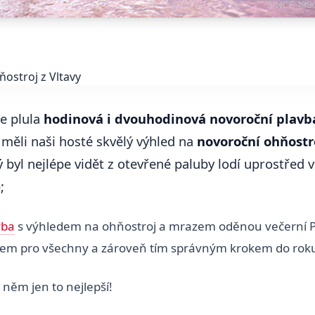
e plula
hodinová i dvouhodinová novoroční plavb
 měli naši hosté skvělý výhled na
novoroční ohňostr
 byl nejlépe vidět z otevřené paluby lodí uprostřed 
;
vba
s výhledem na ohňostroj a mrazem oděnou večerní P
kem pro všechny a zároveň tím správným krokem do rok
něm jen to nejlepší!