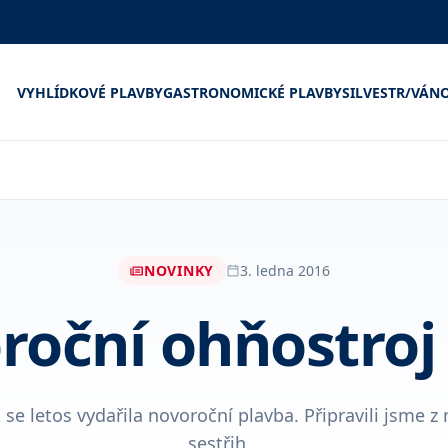
VYHLÍDKOVÉ PLAVBY
GASTRONOMICKÉ PLAVBY
SILVESTR/VÁN
NOVINKY
3. ledna 2016
oční ohňostroj 
k se letos vydařila novoroční plavba. Připravili jsme z 
sestřih...