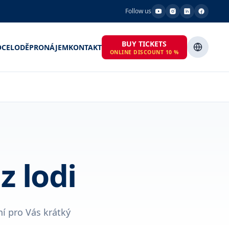
Follow us
BUY TICKETS
OCE
LODĚ
PRONÁJEM
KONTAKT
ONLINE DISCOUNT 10 %
z lodi
ní pro Vás krátký