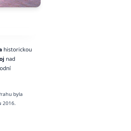
a
historickou
oj
nad
vodní
rahu byla
u 2016.