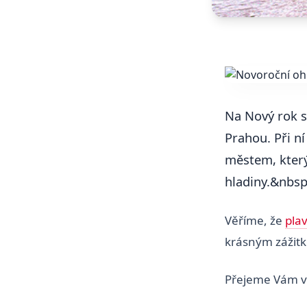
Na Nový rok s
Prahou. Při ní
městem, který
hladiny.&nbsp
Věříme, že
pla
krásným zážit
Přejeme Vám v 