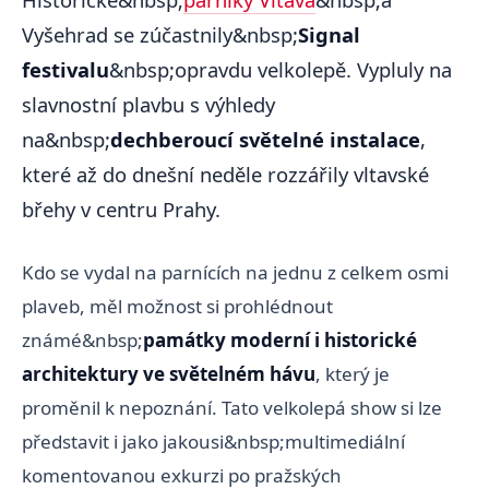
Vyšehrad se zúčastnily&nbsp;
Signal
festivalu
&nbsp;opravdu velkolepě. Vypluly na
slavnostní plavbu s výhledy
na&nbsp;
dechberoucí světelné instalace
,
které až do dnešní neděle rozzářily vltavské
břehy v centru Prahy.
Kdo se vydal na parnících na jednu z celkem osmi
plaveb, měl možnost si prohlédnout
známé&nbsp;
památky moderní i historické
architektury ve světelném hávu
, který je
proměnil k nepoznání. Tato velkolepá show si lze
představit i jako jakousi&nbsp;multimediální
komentovanou exkurzi po pražských