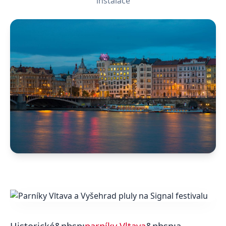
instalace
Historické&nbsp;
parníky Vltava
&nbsp;a