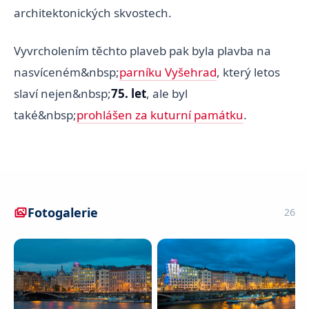
architektonických skvostech.
Vyvrcholením těchto plaveb pak byla plavba na
nasvíceném&nbsp;
parníku Vyšehrad
, který letos
slaví nejen&nbsp;
75. let
, ale byl
také&nbsp;
prohlášen za kuturní památku
.
Fotogalerie
26