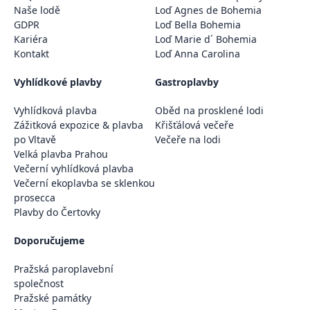
Naše lodě
Loď Agnes de Bohemia
GDPR
Loď Bella Bohemia
Kariéra
Loď Marie d´ Bohemia
Kontakt
Loď Anna Carolina
Vyhlídkové plavby
Gastroplavby
Vyhlídková plavba
Oběd na prosklené lodi
Zážitková expozice & plavba
Křišťálová večeře
po Vltavě
Večeře na lodi
Velká plavba Prahou
Večerní vyhlídková plavba
Večerní ekoplavba se sklenkou
prosecca
Plavby do Čertovky
Doporučujeme
Pražská paroplavební
společnost
Pražské památky