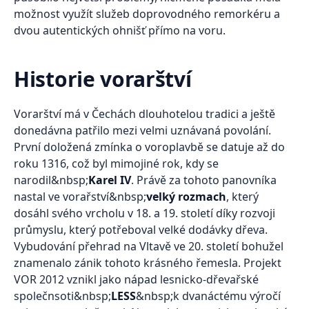
možnost využít služeb doprovodného remorkéru a
dvou autentických ohnišť přímo na voru.
Historie vorarštví
Vorarštví má v Čechách dlouhotelou tradici a ještě
donedávna patřilo mezi velmi uznávaná povolání.
První doložená zmínka o voroplavbě se datuje až do
roku 1316, což byl mimojiné rok, kdy se
narodil&nbsp;
Karel IV
. Právě za tohoto panovníka
nastal ve vorařství&nbsp;
velký rozmach
, který
dosáhl svého vrcholu v 18. a 19. století díky rozvoji
průmyslu, který potřeboval velké dodávky dřeva.
Vybudování přehrad na Vltavě ve 20. století bohužel
znamenalo zánik tohoto krásného řemesla. Projekt
VOR 2012 vznikl jako nápad lesnicko-dřevařské
společnsoti&nbsp;
LESS
&nbsp;k dvanáctému výročí