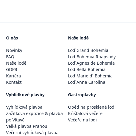
O nás
Naše lodě
Novinky
Loď Grand Bohemia
FAQ
Loď Bohemia Rhapsody
Naše lodě
Loď Agnes de Bohemia
GDPR
Loď Bella Bohemia
Kariéra
Loď Marie d´ Bohemia
Kontakt
Loď Anna Carolina
Vyhlídkové plavby
Gastroplavby
Vyhlídková plavba
Oběd na prosklené lodi
Zážitková expozice & plavba
Křišťálová večeře
po Vltavě
Večeře na lodi
Velká plavba Prahou
Večerní vyhlídková plavba