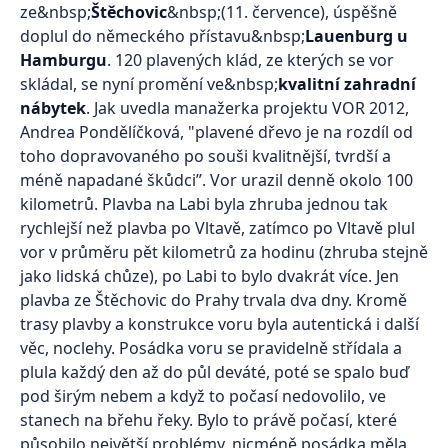
ze&nbsp;
Štěchovic
&nbsp;(11. července), úspěšně
doplul do německého přístavu&nbsp;
Lauenburg u
Hamburgu
. 120 plavených klád, ze kterých se vor
skládal, se nyní promění ve&nbsp;
kvalitní zahradní
nábytek
. Jak uvedla manažerka projektu VOR 2012,
Andrea Pondělíčková, "plavené dřevo je na rozdíl od
toho dopravovaného po souši kvalitnější, tvrdší a
méně napadané škůdci”. Vor urazil denně okolo 100
kilometrů. Plavba na Labi byla zhruba jednou tak
rychlejší než plavba po Vltavě, zatímco po Vltavě plul
vor v průměru pět kilometrů za hodinu (zhruba stejně
jako lidská chůze), po Labi to bylo dvakrát více. Jen
plavba ze Štěchovic do Prahy trvala dva dny. Kromě
trasy plavby a konstrukce voru byla autentická i další
věc, noclehy. Posádka voru se pravidelně střídala a
plula každý den až do půl deváté, poté se spalo buď
pod širým nebem a když to počasí nedovolilo, ve
stanech na břehu řeky. Bylo to právě počasí, které
působilo největší problémy, nicméně posádka měla