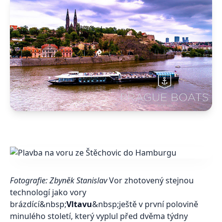
Fotografie: Zbyněk Stanislav
Vor zhotovený stejnou
technologí jako vory
brázdící&nbsp;
Vltavu
&nbsp;ještě v první polovině
minulého století, který vyplul před dvěma týdny