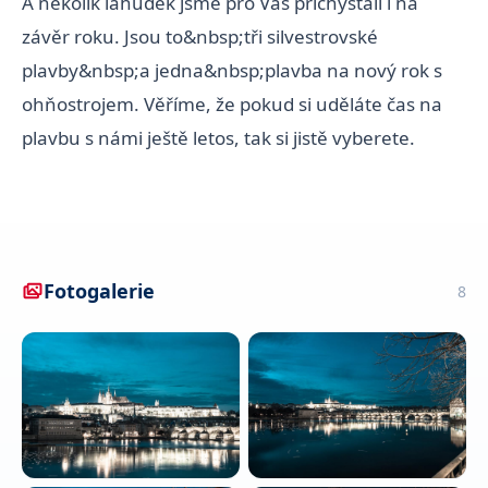
A několik lahůdek jsme pro Vás přichystali i na
závěr roku. Jsou to&nbsp;tři silvestrovské
plavby&nbsp;a jedna&nbsp;plavba na nový rok s
ohňostrojem. Věříme, že pokud si uděláte čas na
plavbu s námi ještě letos, tak si jistě vyberete.
Fotogalerie
8