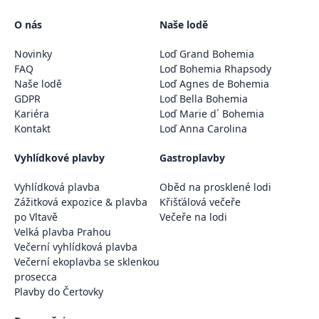
O nás
Naše lodě
Novinky
Loď Grand Bohemia
FAQ
Loď Bohemia Rhapsody
Naše lodě
Loď Agnes de Bohemia
GDPR
Loď Bella Bohemia
Kariéra
Loď Marie d´ Bohemia
Kontakt
Loď Anna Carolina
Vyhlídkové plavby
Gastroplavby
Vyhlídková plavba
Oběd na prosklené lodi
Zážitková expozice & plavba
Křišťálová večeře
po Vltavě
Večeře na lodi
Velká plavba Prahou
Večerní vyhlídková plavba
Večerní ekoplavba se sklenkou
prosecca
Plavby do Čertovky