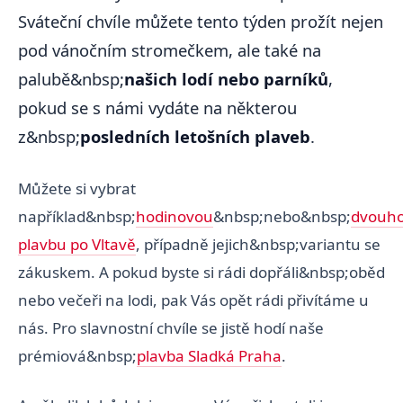
Sváteční chvíle můžete tento týden prožít nejen
pod vánočním stromečkem, ale také na
palubě&nbsp;
našich lodí nebo parníků
,
pokud se s námi vydáte na některou
z&nbsp;
posledních letošních plaveb
.
Můžete si vybrat
například&nbsp;
hodinovou
&nbsp;nebo&nbsp;
dvouh
plavbu po Vltavě
, případně jejich&nbsp;variantu se
zákuskem. A pokud byste si rádi dopřáli&nbsp;oběd
nebo večeři na lodi, pak Vás opět rádi přivítáme u
nás. Pro slavnostní chvíle se jistě hodí naše
prémiová&nbsp;
plavba Sladká Praha
.