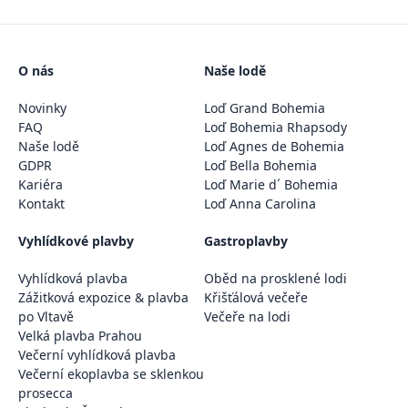
O nás
Naše lodě
Novinky
Loď Grand Bohemia
FAQ
Loď Bohemia Rhapsody
Naše lodě
Loď Agnes de Bohemia
GDPR
Loď Bella Bohemia
Kariéra
Loď Marie d´ Bohemia
Kontakt
Loď Anna Carolina
Vyhlídkové plavby
Gastroplavby
Vyhlídková plavba
Oběd na prosklené lodi
Zážitková expozice & plavba
Křišťálová večeře
po Vltavě
Večeře na lodi
Velká plavba Prahou
Večerní vyhlídková plavba
Večerní ekoplavba se sklenkou
prosecca