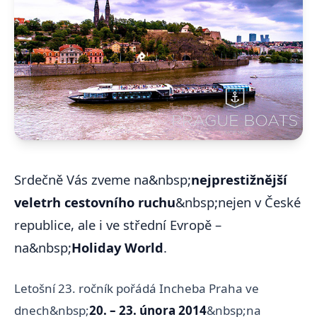
Srdečně Vás zveme na&nbsp;
nejprestižnější
veletrh cestovního ruchu
&nbsp;nejen v České
republice, ale i ve střední Evropě –
na&nbsp;
Holiday World
.
Letošní 23. ročník pořádá Incheba Praha ve
dnech&nbsp;
20. – 23. února 2014
&nbsp;na