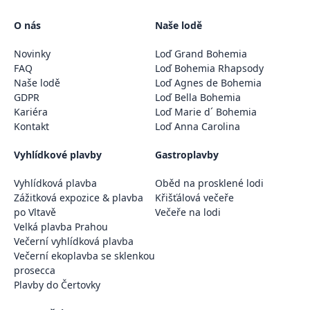
O nás
Naše lodě
Novinky
Loď Grand Bohemia
FAQ
Loď Bohemia Rhapsody
Naše lodě
Loď Agnes de Bohemia
GDPR
Loď Bella Bohemia
Kariéra
Loď Marie d´ Bohemia
Kontakt
Loď Anna Carolina
Vyhlídkové plavby
Gastroplavby
Vyhlídková plavba
Oběd na prosklené lodi
Zážitková expozice & plavba
Křišťálová večeře
po Vltavě
Večeře na lodi
Velká plavba Prahou
Večerní vyhlídková plavba
Večerní ekoplavba se sklenkou
prosecca
Plavby do Čertovky