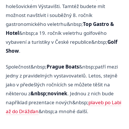
holešovickém Výstavišti. Tamtéž budete mít
možnost navštívit i souběžný 8. ročník
gastronomického veletrhu&nbsp;
Top Gastro &
Hotel
&nbsp;a 19. ročník veletrhu golfového
vybavení a turistiky v České republice&nbsp;
Golf
Show
.
Společnost&nbsp;
Prague Boats
&nbsp;patří mezi
jedny z pravidelných vystavovatelů. Letos, stejně
jako v předešlých ročnících se můžete těšit na
některou z
&nbsp;novinek
. Jednou z nich bude
například prezentace nových&nbsp;
plaveb po Labi
až do Drážďan
&nbsp;a mnohé další.