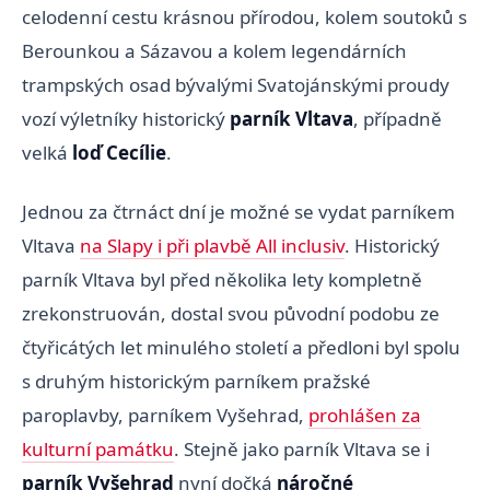
celodenní cestu krásnou přírodou, kolem soutoků s
Berounkou a Sázavou a kolem legendárních
trampských osad bývalými Svatojánskými proudy
vozí výletníky historický
parník Vltava
, případně
velká
loď Cecílie
.
Jednou za čtrnáct dní je možné se vydat parníkem
Vltava
na Slapy i při plavbě All inclusiv
. Historický
parník Vltava byl před několika lety kompletně
zrekonstruován, dostal svou původní podobu ze
čtyřicátých let minulého století a předloni byl spolu
s druhým historickým parníkem pražské
paroplavby, parníkem Vyšehrad,
prohlášen za
kulturní památku
. Stejně jako parník Vltava se i
parník Vyšehrad
nyní dočká
náročné