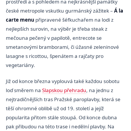
prostředí a s pohledem na nejkrásnější památky
české metropole vskutku gurmánský zážitek –
Á la
carte menu
připravené šéfkuchařem na lodi z
nejlepších surovin, na výběr je třeba steak z
mečouna pečený v papilotě, entrecote se
smetanovými bramborami, či úžasné zeleninové
lasagne s ricottou, špenátem a rajčaty pro
vegetariány.
Již od konce března vyplouvá také každou sobotu
loď směrem na
Slapskou přehradu
, na jednu z
nejtradičnějších tras Pražské paroplavby, která se
těší ohromné oblibě už od 19. století a jejíž
popularita přitom stále stoupá. Od konce dubna
pak přibudou na této trase i nedělní plavby. Na