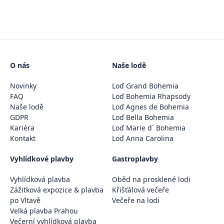
O nás
Naše lodě
Novinky
Loď Grand Bohemia
FAQ
Loď Bohemia Rhapsody
Naše lodě
Loď Agnes de Bohemia
GDPR
Loď Bella Bohemia
Kariéra
Loď Marie d´ Bohemia
Kontakt
Loď Anna Carolina
Vyhlídkové plavby
Gastroplavby
Vyhlídková plavba
Oběd na prosklené lodi
Zážitková expozice & plavba
Křišťálová večeře
po Vltavě
Večeře na lodi
Velká plavba Prahou
Večerní vyhlídková plavba