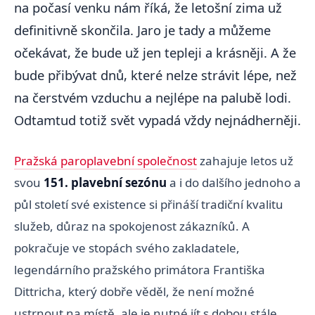
na počasí venku nám říká, že letošní zima už
definitivně skončila. Jaro je tady a můžeme
očekávat, že bude už jen tepleji a krásněji. A že
bude přibývat dnů, které nelze strávit lépe, než
na čerstvém vzduchu a nejlépe na palubě lodi.
Odtamtud totiž svět vypadá vždy nejnádherněji.
Pražská paroplavební společnost
zahajuje letos už
svou
151. plavební sezónu
a i do dalšího jednoho a
půl století své existence si přináší tradiční kvalitu
služeb, důraz na spokojenost zákazníků. A
pokračuje ve stopách svého zakladatele,
legendárního pražského primátora Františka
Dittricha, který dobře věděl, že není možné
ustrnout na místě, ale je nutné jít s dobou stále