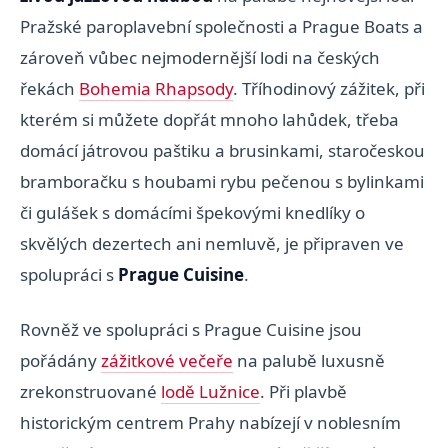
Pražské paroplavební společnosti a Prague Boats a
zároveň vůbec nejmodernější lodi na českých
řekách
Bohemia Rhapsody
. Tříhodinový zážitek, při
kterém si můžete dopřát mnoho lahůdek, třeba
domácí játrovou paštiku a brusinkami, staročeskou
bramboračku s houbami rybu pečenou s bylinkami
či gulášek s domácími špekovými knedlíky o
skvělých dezertech ani nemluvě, je připraven ve
spolupráci s
Prague Cuisine
.
Rovněž ve spolupráci s Prague Cuisine jsou
pořádány
zážitkové večeře
na palubě luxusně
zrekonstruované
lodě Lužnice
. Při plavbě
historickým centrem Prahy nabízejí v noblesním