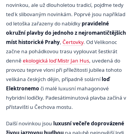
novinkou, ale už dlouholetou tradicí, pojďme tedy
teď k slibovaným novinkám. Poprvé jsou například
od letoška zařazeny do nabídky
pravidelné
okružní plavby
do jednoho z nejromantičtějších
míst historické Prahy
,
Čertovky
. Od Velikonoc
začne na pohádkovou trasu vyplouvat šestkrát
denně
ekologická loď Mistr Jan Hus
, uvedená do
provozu teprve vloni při příležitosti jubilea tohoto
velikána českých dějin, případně solární
loď
Elektronemo
či malé luxusní mahagonové
hybridní lodičky. Padesátiminutová plavba začíná v
přístavišti u Čechova mostu.
Další novinkou jsou
luxusní večeře doprovázené
živou jazzovou hudbou
na palubě nejnovější lodi