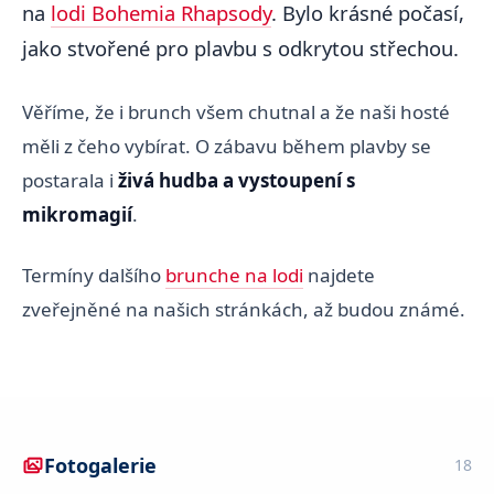
na
lodi Bohemia Rhapsody
. Bylo krásné počasí,
jako stvořené pro plavbu s odkrytou střechou.
Věříme, že i brunch všem chutnal a že naši hosté
měli z čeho vybírat. O zábavu během plavby se
postarala i
živá hudba a vystoupení s
mikromagií
.
Termíny dalšího
brunche na lodi
najdete
zveřejněné na našich stránkách, až budou známé.
Fotogalerie
18