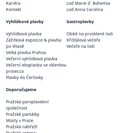
Kariéra
Loď Marie d´ Bohemia
Kontakt
Loď Anna Carolina
Vyhlídkové plavby
Gastroplavby
Vyhlídková plavba
Oběd na prosklené lodi
Zážitková expozice & plavba
Křišťálová večeře
po Vltavě
Večeře na lodi
Velká plavba Prahou
Večerní vyhlídková plavba
Večerní ekoplavba se sklenkou
prosecca
Plavby do Čertovky
Doporučujeme
Pražská paroplavební
společnost
Pražské památky
Mosty v Praze
Pražská nábřeží
Pražské ostrovy