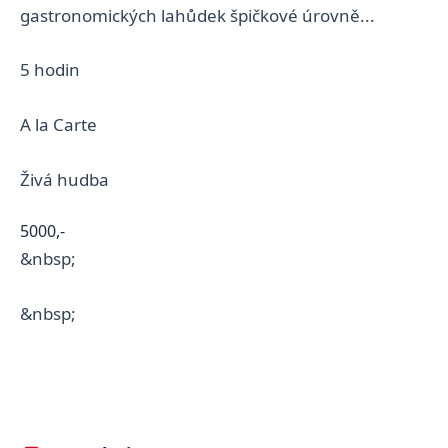
gastronomických lahůdek špičkové úrovně...
5 hodin
A la Carte
Živá hudba
5000,-
&nbsp;
&nbsp;