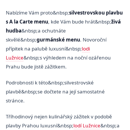
Nabízíme Vám proto&nbsp;
silvestrovskou plavbu
s A la Carte menu
, kde Vám bude hrát&nbsp;
živá
hudba
&nbsp;a ochutnáte
skvělé&nbsp;
gurmánské menu
. Novoroční
přípitek na palubě luxusní&nbsp;
lodi
Lužnice
&nbsp;s výhledem na noční ozářenou
Prahu bude jistě zážitkem.
Podrobnosti k této&nbsp;silvestrovské
plavbě&nbsp;se dočtete na její samostatné
stránce.
Tříhodinový nejen kulinářský zážitek v podobě
plavby Prahou luxusní&nbsp;
lodí Lužnice
&nbsp;a