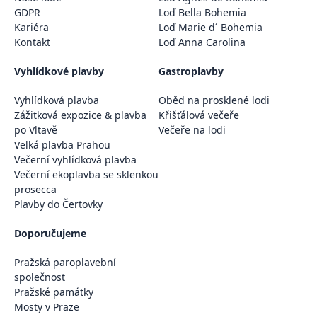
GDPR
Loď Bella Bohemia
Kariéra
Loď Marie d´ Bohemia
Kontakt
Loď Anna Carolina
Vyhlídkové plavby
Gastroplavby
Vyhlídková plavba
Oběd na prosklené lodi
Zážitková expozice & plavba
Křišťálová večeře
po Vltavě
Večeře na lodi
Velká plavba Prahou
Večerní vyhlídková plavba
Večerní ekoplavba se sklenkou
prosecca
Plavby do Čertovky
Doporučujeme
Pražská paroplavební
společnost
Pražské památky
Mosty v Praze