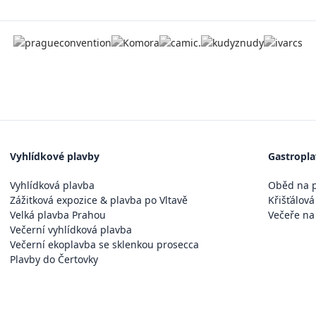
Vyhlídkové plavby
Gastropl
Vyhlídková plavba
Oběd na p
Zážitková expozice & plavba po Vltavě
Křišťálová
Velká plavba Prahou
Večeře na
Večerní vyhlídková plavba
Večerní ekoplavba se sklenkou prosecca
Plavby do Čertovky