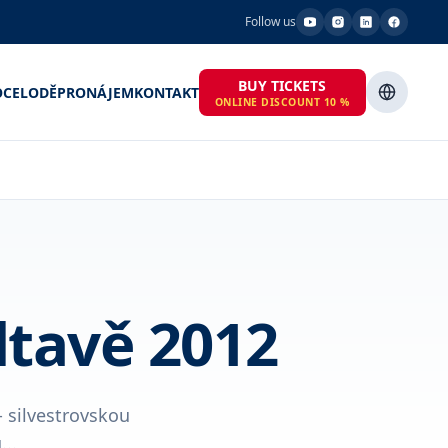
Follow us
BUY TICKETS
OCE
LODĚ
PRONÁJEM
KONTAKT
ONLINE DISCOUNT 10 %
ltavě 2012
- silvestrovskou
..