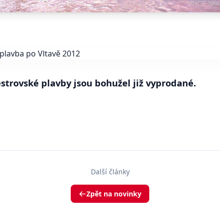
estrovské plavby jsou bohužel již vyprodané.
Další články
Zpět na novinky