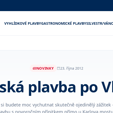
VYHLÍDKOVÉ PLAVBY
GASTRONOMICKÉ PLAVBY
SILVESTR/VÁN
NOVINKY
23. října 2012
vská plavba po V
ů si budete moc vychutnat skutečně ojedinělý zážitek 
lavbu s novoročním přípitkem přímo u Karlova mostu.