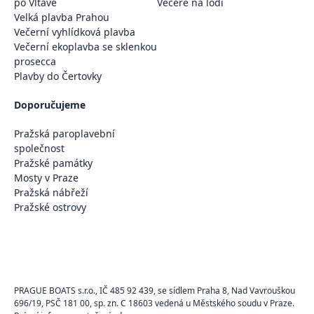
po Vltavě
Večeře na lodi
Velká plavba Prahou
Večerní vyhlídková plavba
Večerní ekoplavba se sklenkou
prosecca
Plavby do Čertovky
Doporučujeme
Pražská paroplavební
společnost
Pražské památky
Mosty v Praze
Pražská nábřeží
Pražské ostrovy
PRAGUE BOATS s.r.o., IČ 485 92 439, se sídlem Praha 8, Nad Vavrouškou
696/19, PSČ 181 00, sp. zn. C 18603 vedená u Městského soudu v Praze.