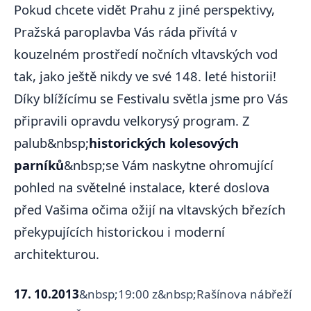
Pokud chcete vidět Prahu z jiné perspektivy,
Pražská paroplavba Vás ráda přivítá v
kouzelném prostředí nočních vltavských vod
tak, jako ještě nikdy ve své 148. leté historii!
Díky blížícímu se Festivalu světla jsme pro Vás
připravili opravdu velkorysý program. Z
palub&nbsp;
historických kolesových
parníků
&nbsp;se Vám naskytne ohromující
pohled na světelné instalace, které doslova
před Vašima očima ožijí na vltavských březích
překypujících historickou i moderní
architekturou.
17. 10.2013
&nbsp;19:00 z&nbsp;Rašínova nábřeží