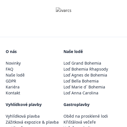
O nás
Naše lodě
Novinky
Loď Grand Bohemia
FAQ
Loď Bohemia Rhapsody
Naše lodě
Loď Agnes de Bohemia
GDPR
Loď Bella Bohemia
Kariéra
Loď Marie d´ Bohemia
Kontakt
Loď Anna Carolina
Vyhlídkové plavby
Gastroplavby
Vyhlídková plavba
Oběd na prosklené lodi
Zážitková expozice & plavba
Křišťálová večeře