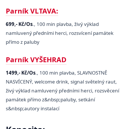
Parník VLTAVA:
699,- Kč/Os
., 100 min plavba, živý výklad
namluvený předními herci, rozsvícení památek
přímo z paluby
Parník VYŠEHRAD
1499,- Kč/Os
., 100 min plavba, SLAVNOSTNĚ
NASVÍCENÝ, welcome drink, signal světelný raut,
živý výklad namluvený předními herci, rozsvěcení
památek přímo z&nbsp;paluby, setkání
s&nbsp;autory instalací