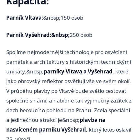
Kapacita:
Parník Vltava:
&nbsp;150 osob
Parník Vyšehrad:&nbsp;
250 osob
Spojíme nejmodernější technologie pro osvětlení
památek a architektury s historickými technickými
unikáty,&nbsp;
parníky Vltava a Vyšehrad
, které
jako obrovský reflektor osvětlují vše ve svém okolí.
V průběhu plavby po Vltavě bude světlo cestovat
společně s námi, a nabídne tak výjimečný zážitek z
dech beroucího pohledu na Prahu. Zcela speciální
a jedinečnou atrakcí je&nbsp;
plavba na
nasvíceném parníku Vyšehrad
, který letos oslavil
75. výročí.