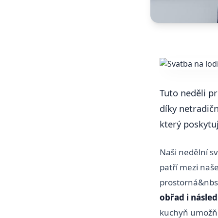
Tuto neděli p
díky netradič
který poskytu
Naši nedělní s
patří mezi naše
prostorná&nbs
obřad i násled
kuchyň umožňu