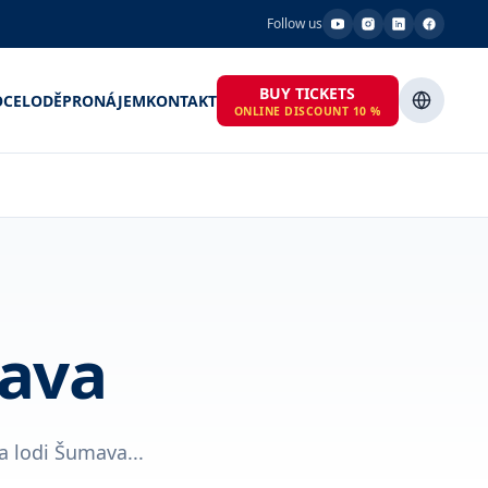
Follow us
BUY TICKETS
OCE
LODĚ
PRONÁJEM
KONTAKT
ONLINE DISCOUNT 10 %
mava
a lodi Šumava...