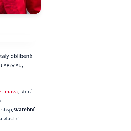
staly oblíbené
 servisu,
 Šumava
, která
a
&nbsp;
svatební
a vlastní