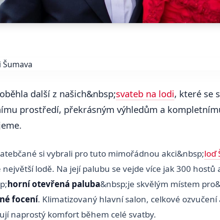
roběhla další z našich&nbsp;
svateb na lodi
, které se 
nímu prostředí, překrásným výhledům a kompletnímu
jeme.
vatebčané si vybrali pro tuto mimořádnou akci&nbsp;
loď
 největší lodě. Na její palubu se vejde více jak 300 hostů 
p;
horní otevřená paluba
&nbsp;je skvělým místem pro
né focení
. Klimatizovaný hlavní salon, celkové ozvučení 
jí naprostý komfort během celé svatby.