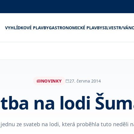
VYHLÍDKOVÉ PLAVBY
GASTRONOMICKÉ PLAVBY
SILVESTR/VÁN
NOVINKY
27. června 2014
tba na lodi Šu
 jednu ze svateb na lodi, která proběhla tuto neděli n