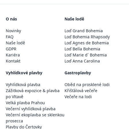
O nás
Naše lodě
Novinky
Loď Grand Bohemia
FAQ
Loď Bohemia Rhapsody
Naše lodě
Loď Agnes de Bohemia
GDPR
Loď Bella Bohemia
Kariéra
Loď Marie d´ Bohemia
Kontakt
Loď Anna Carolina
Vyhlídkové plavby
Gastroplavby
Vyhlídková plavba
Oběd na prosklené lodi
Zážitková expozice & plavba
Křišťálová večeře
po Vltavě
Večeře na lodi
Velká plavba Prahou
Večerní vyhlídková plavba
Večerní ekoplavba se sklenkou
prosecca
Plavby do Čertovky