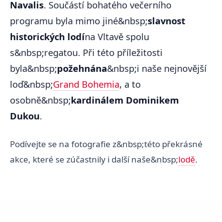
Navalis
. Součástí bohatého večerního
programu byla mimo jiné&nbsp;
slavnost
historických lodí
na Vltavě spolu
s&nbsp;regatou. Při této příležitosti
byla&nbsp;
požehnána
&nbsp;i naše nejnovější
loď&nbsp;
Grand Bohemia
, a to
osobně&nbsp;
kardinálem Dominikem
Dukou
.
Podívejte se na fotografie z&nbsp;této překrásné
akce, které se zúčastnily i další naše&nbsp;
lodě
.