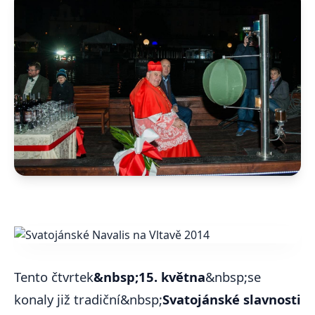
Tento čtvrtek
&nbsp;15. května
&nbsp;se
konaly již tradiční&nbsp;
Svatojánské slavnosti