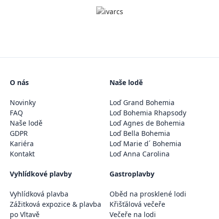
O nás
Naše lodě
Novinky
Loď Grand Bohemia
FAQ
Loď Bohemia Rhapsody
Naše lodě
Loď Agnes de Bohemia
GDPR
Loď Bella Bohemia
Kariéra
Loď Marie d´ Bohemia
Kontakt
Loď Anna Carolina
Vyhlídkové plavby
Gastroplavby
Vyhlídková plavba
Oběd na prosklené lodi
Zážitková expozice & plavba
Křišťálová večeře
po Vltavě
Večeře na lodi