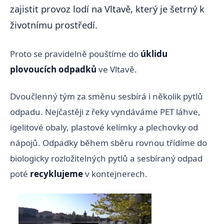
zajistit provoz lodí na Vltavě, který je šetrný k
životnímu prostředí.
Proto se pravidelně pouštíme do
úklidu
plovoucích odpadků
ve Vltavě.
Dvoučlenný tým za směnu sesbírá i několik pytlů
odpadu. Nejčastěji z řeky vyndáváme PET láhve,
igelitové obaly, plastové kelímky a plechovky od
nápojů. Odpadky během sběru rovnou třídíme do
biologicky rozložitelných pytlů a sesbíraný odpad
poté
recyklujeme
v kontejnerech.