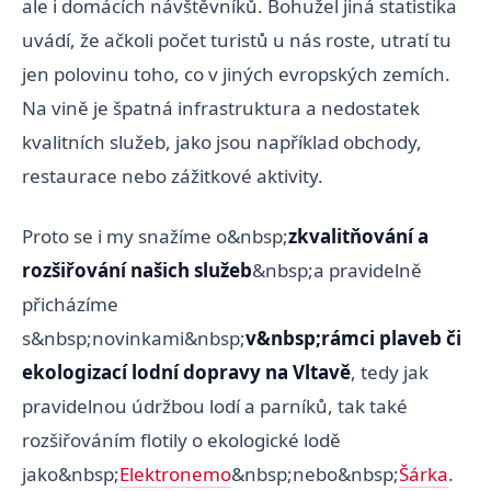
ale i domácích návštěvníků. Bohužel jiná statistika
uvádí, že ačkoli počet turistů u nás roste, utratí tu
jen polovinu toho, co v jiných evropských zemích.
Na vině je špatná infrastruktura a nedostatek
kvalitních služeb, jako jsou například obchody,
restaurace nebo zážitkové aktivity.
Proto se i my snažíme o&nbsp;
zkvalitňování a
rozšiřování našich služeb
&nbsp;a pravidelně
přicházíme
s&nbsp;novinkami&nbsp;
v&nbsp;rámci plaveb či
ekologizací lodní dopravy na Vltavě
, tedy jak
pravidelnou údržbou lodí a parníků, tak také
rozšiřováním flotily o ekologické lodě
jako&nbsp;
Elektronemo
&nbsp;nebo&nbsp;
Šárka
.