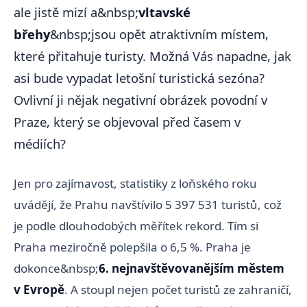
ale jistě mizí a&nbsp;
vltavské
břehy
&nbsp;jsou opět atraktivním místem,
které přitahuje turisty. Možná Vás napadne, jak
asi bude vypadat letošní turistická sezóna?
Ovlivní ji nějak negativní obrázek povodní v
Praze, který se objevoval před časem v
médiích?
Jen pro zajímavost, statistiky z loňského roku
uvádějí, že Prahu navštívilo 5 397 531 turistů, což
je podle dlouhodobých měřítek rekord. Tím si
Praha meziročně polepšila o 6,5 %. Praha je
dokonce&nbsp;
6. nejnavštěvovanějším městem
v Evropě
. A stoupl nejen počet turistů ze zahraničí,