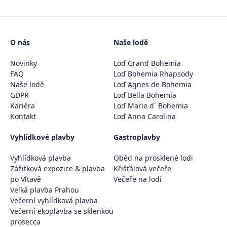
O nás
Naše lodě
Novinky
Loď Grand Bohemia
FAQ
Loď Bohemia Rhapsody
Naše lodě
Loď Agnes de Bohemia
GDPR
Loď Bella Bohemia
Kariéra
Loď Marie d´ Bohemia
Kontakt
Loď Anna Carolina
Vyhlídkové plavby
Gastroplavby
Vyhlídková plavba
Oběd na prosklené lodi
Zážitková expozice & plavba
Křišťálová večeře
po Vltavě
Večeře na lodi
Velká plavba Prahou
Večerní vyhlídková plavba
Večerní ekoplavba se sklenkou
prosecca