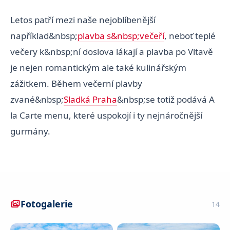
Letos patří mezi naše nejoblíbenější
například&nbsp;
plavba s&nbsp;večeří
, neboť teplé
večery k&nbsp;ní doslova lákají a plavba po Vltavě
je nejen romantickým ale také kulinářským
zážitkem. Během večerní plavby
zvané&nbsp;
Sladká Praha
&nbsp;se totiž podává A
la Carte menu, které uspokojí i ty nejnáročnější
gurmány.
Fotogalerie
14