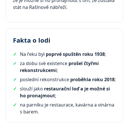
že je možné si ho pronajmout s tím, že zůstává
stát na Rašínově nábřeží.
Fakta o lodi
Na řeku byl
poprvé spuštěn roku 1938
;
za dobu své existence
prošel čtyřmi
rekonstrukcemi
;
poslední rekonstrukce
proběhla roku 2018
;
slouží jako
restaurační loď a je možné si
ho pronajmout
;
na parníku je restaurace, kavárna a vinárna
s barem.