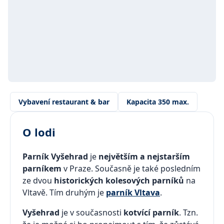
Vybavení restaurant & bar
Kapacita 350 max.
O lodi
Parník Vyšehrad
je
největším a nejstarším
parníkem
v Praze. Současně je také posledním
ze dvou
historických kolesových parníků
na
Vltavě. Tím druhým je
parník Vltava
.
Vyšehrad
je v současnosti
kotvící parník
. Tzn.