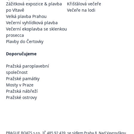
Zážitková expozice & plavba
Křišťálová večeře
po Vltavě
Večeře na lodi
Velká plavba Prahou
Večerní vyhlídková plavba
Večerní ekoplavba se sklenkou
prosecca
Plavby do Čertovky
Doporučujeme
Pražská paroplavební
společnost
Pražské památky
Mosty v Praze
Pražská nábřeží
Pražské ostrovy
PRAGUE BOATS s.r.o., IČ 485 92 439, se sídlem Praha 8, Nad Vavrouškou