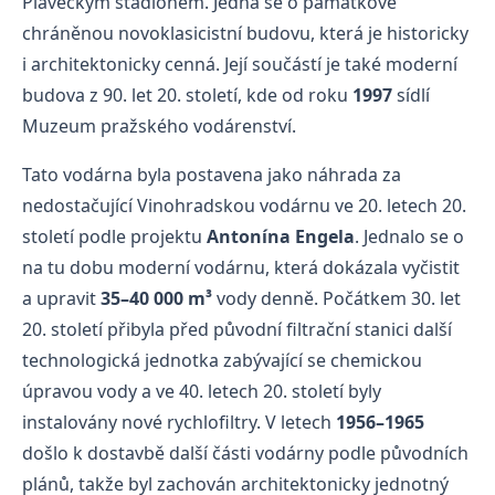
Plaveckým stadionem. Jedná se o památkově
chráněnou novoklasicistní budovu, která je historicky
i architektonicky cenná. Její součástí je také moderní
budova z 90. let 20. století, kde od roku
1997
sídlí
Muzeum pražského vodárenství.
Tato vodárna byla postavena jako náhrada za
nedostačující Vinohradskou vodárnu ve 20. letech 20.
století podle projektu
Antonína Engela
. Jednalo se o
na tu dobu moderní vodárnu, která dokázala vyčistit
a upravit
35–40 000 m³
vody denně. Počátkem 30. let
20. století přibyla před původní filtrační stanici další
technologická jednotka zabývající se chemickou
úpravou vody a ve 40. letech 20. století byly
instalovány nové rychlofiltry. V letech
1956–1965
došlo k dostavbě další části vodárny podle původních
plánů, takže byl zachován architektonicky jednotný