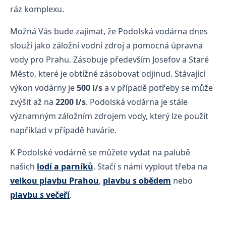
ráz komplexu.
Možná Vás bude zajímat, že Podolská vodárna dnes
slouží jako záložní vodní zdroj a pomocná úpravna
vody pro Prahu. Zásobuje především Josefov a Staré
Město, které je obtížné zásobovat odjinud. Stávající
výkon vodárny je
500 l/s
a v případě potřeby se může
zvýšit až na
2200 l/s
. Podolská vodárna je stále
významným záložním zdrojem vody, který lze použít
například v případě havárie.
K Podolské vodárně se můžete vydat na palubě
našich
lodí a parníků
. Stačí s námi vyplout třeba na
velkou plavbu Prahou
,
plavbu s obědem
nebo
plavbu s večeří
.