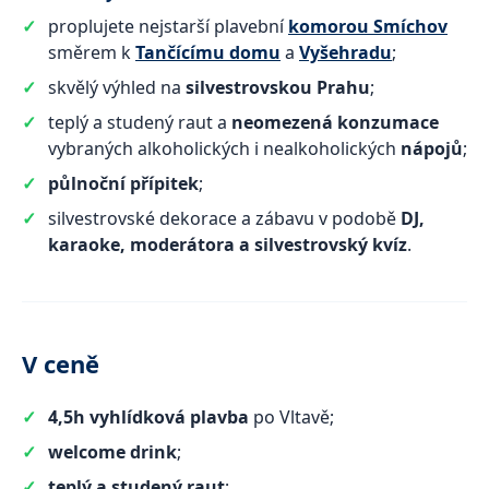
proplujete nejstarší plavební
komorou Smíchov
směrem k
Tančícímu domu
a
Vyšehradu
;
skvělý výhled na
silvestrovskou Prahu
;
teplý a studený raut a
neomezená konzumace
vybraných alkoholických i nealkoholických
nápojů
;
půlnoční přípitek
;
silvestrovské dekorace a zábavu v podobě
DJ,
karaoke, moderátora a silvestrovský kvíz
.
V ceně
4,5h vyhlídková plavba
po Vltavě;
welcome drink
;
teplý a studený raut
;