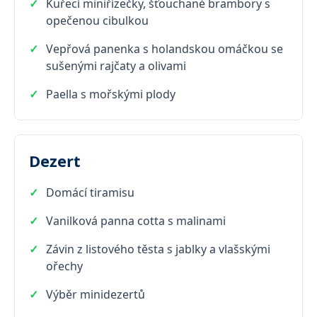
Kuřecí miniřízečky, šťouchané brambory s
opečenou cibulkou
Vepřová panenka s holandskou omáčkou se
sušenými rajčaty a olivami
Paella s mořskými plody
Dezert
Domácí tiramisu
Vanilková panna cotta s malinami
Závin z listového těsta s jablky a vlašskými
ořechy
Výběr minidezertů