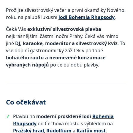
Prožijte silvestrovský večer a první okamžiky Nového
roku na palubě luxusní
lodi Bohemia Rhapsody
.
Čeká Vás
exkluzivní silvestrovská plavba
nejkrásnějšími částmi noční Prahy. Čeká vás mimo
jiné
DJ, karaoke, moderátor a silvestrovský kvíz
. To
vše doplní gastronomický zážitek v podobě
bohatého rautu a neomezené konzumace
vybraných nápojů
po celou dobu plavby.
Co očekávat
Plavbu na
moderní prosklené lodi
Bohemia
Rhapsody
od Čechova mostu s výhledem na
Pražský hrad
,
Rudolfium
a
Karlův most
;