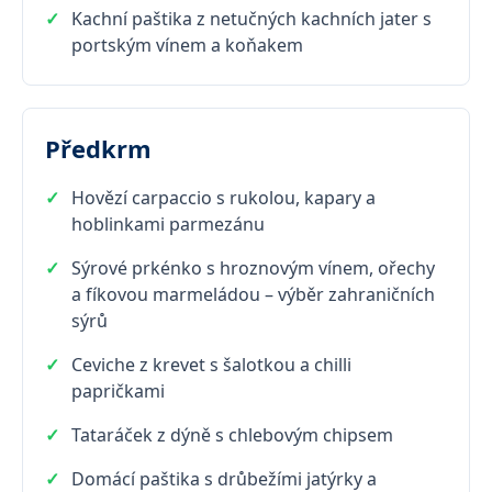
Kachní paštika z netučných kachních jater s
portským vínem a koňakem
Předkrm
Hovězí carpaccio s rukolou, kapary a
hoblinkami parmezánu
Sýrové prkénko s hroznovým vínem, ořechy
a fíkovou marmeládou – výběr zahraničních
sýrů
Ceviche z krevet s šalotkou a chilli
papričkami
Tataráček z dýně s chlebovým chipsem
Domácí paštika s drůbežími jatýrky a