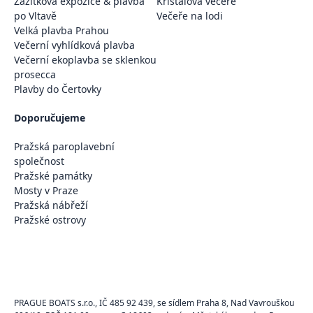
Zážitková expozice & plavba
Křišťálová večeře
po Vltavě
Večeře na lodi
Velká plavba Prahou
Večerní vyhlídková plavba
Večerní ekoplavba se sklenkou
prosecca
Plavby do Čertovky
Doporučujeme
Pražská paroplavební
společnost
Pražské památky
Mosty v Praze
Pražská nábřeží
Pražské ostrovy
PRAGUE BOATS s.r.o., IČ 485 92 439, se sídlem Praha 8, Nad Vavrouškou