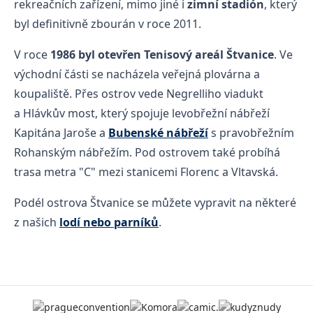
rekreačních zařízení, mimo jiné i
zimní stadión
, který
byl definitivně zbourán v roce 2011.
V roce
1986 byl otevřen Tenisový areál Štvanice
. Ve
východní části se nacházela veřejná plovárna a
koupaliště. Přes ostrov vede Negrelliho viadukt
a Hlávkův most, který spojuje levobřežní nábřeží
Kapitána Jaroše a
Bubenské nábřeží
s pravobřežním
Rohanským nábřežím. Pod ostrovem také probíhá
trasa metra "C" mezi stanicemi Florenc a Vltavská.
Podél ostrova Štvanice se můžete vypravit na některé
z našich
lodí nebo parníků
.