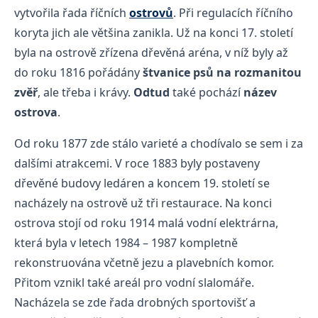
vytvořila řada říčních
ostrovů
. Při regulacích říčního
koryta jich ale většina zanikla. Už na konci 17. století
byla na ostrově zřízena dřevěná aréna, v níž byly až
do roku 1816 pořádány
štvanice psů na rozmanitou
zvěř
, ale třeba i krávy.
Odtud
také pochází
název
ostrova
.
Od roku 1877 zde stálo varieté a chodívalo se sem i za
dalšími atrakcemi. V roce 1883 byly postaveny
dřevěné budovy ledáren a koncem 19. století se
nacházely na ostrově už tři restaurace. Na konci
ostrova stojí od roku 1914 malá vodní elektrárna,
která byla v letech 1984 – 1987 kompletně
rekonstruována včetně jezu a plavebních komor.
Přitom vznikl také areál pro vodní slalomáře.
Nacházela se zde řada drobných sportovišť a