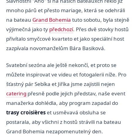
Slavnostní "Ano" si na našich bateauxch řeklo již
mnoho párů et přesto mariage, která se odehráli
na bateau
Grand Bohemia
tuto sobotu, byla stejně
výjimečná jako ty
předchozí
. Přes dvě stovky hostů
přivítalo smyčcové kvarteto et jako speciální host
zazpívala novomanželům Bára Basiková.
Svatební sezóna ale ještě nekončí, et proto se
můžete inspirovat ve videu et fotogalerii níže. Pro
šťastný pár Sebíka et Jiříka jsme zajistili nejen
catering
přesně podle jejich představ, naše event
manažerka dohlédla, aby program zapadal do
trasy croisières
et usměvavá obsluha se
postarala, aby všichni z hostů strávili na bateau
Grand Bohemia nezapomenutelný den.