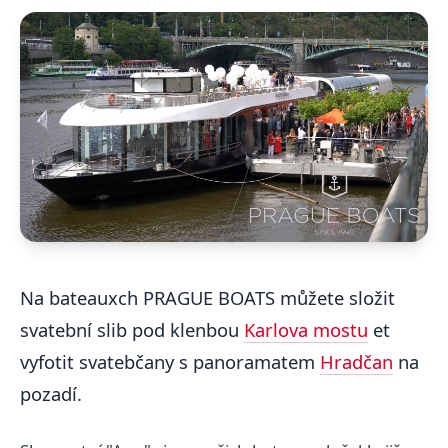
Na bateauxch PRAGUE BOATS můžete složit
svatební slib pod klenbou
Karlova mostu
et
vyfotit svatebčany s panoramatem
Hradčan
na
pozadí.