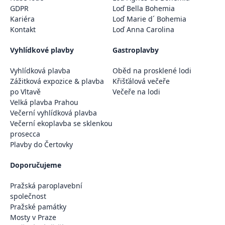
GDPR
Loď Bella Bohemia
Kariéra
Loď Marie d´ Bohemia
Kontakt
Loď Anna Carolina
Vyhlídkové plavby
Gastroplavby
Vyhlídková plavba
Oběd na prosklené lodi
Zážitková expozice & plavba
Křišťálová večeře
po Vltavě
Večeře na lodi
Velká plavba Prahou
Večerní vyhlídková plavba
Večerní ekoplavba se sklenkou
prosecca
Plavby do Čertovky
Doporučujeme
Pražská paroplavební
společnost
Pražské památky
Mosty v Praze