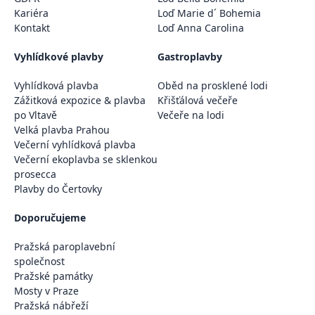
Kariéra
Loď Marie d´ Bohemia
Kontakt
Loď Anna Carolina
Vyhlídkové plavby
Gastroplavby
Vyhlídková plavba
Oběd na prosklené lodi
Zážitková expozice & plavba
Křišťálová večeře
po Vltavě
Večeře na lodi
Velká plavba Prahou
Večerní vyhlídková plavba
Večerní ekoplavba se sklenkou
prosecca
Plavby do Čertovky
Doporučujeme
Pražská paroplavební
společnost
Pražské památky
Mosty v Praze
Pražská nábřeží