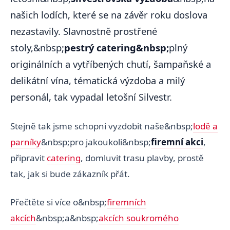
našich lodích, které se na závěr roku doslova
nezastavily. Slavnostně prostřené
stoly,&nbsp;
pestrý catering&nbsp;
plný
originálních a vytříbených chutí, šampaňské a
delikátní vína, tématická výzdoba a milý
personál, tak vypadal letošní Silvestr.
Stejně tak jsme schopni vyzdobit naše&nbsp;
lodě a
parníky
&nbsp;pro jakoukoli&nbsp;
firemní akci
,
připravit
catering
, domluvit trasu plavby, prostě
tak, jak si bude zákazník přát.
Přečtěte si více o&nbsp;
firemních
akcích
&nbsp;a&nbsp;
akcích soukromého