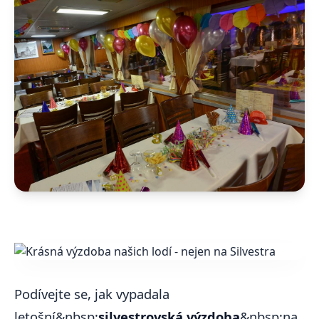
Podívejte se, jak vypadala
letošní&nbsp;
silvestrovská výzdoba
&nbsp;na