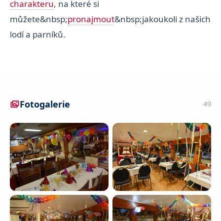
charakteru
, na které si
můžete&nbsp;
pronajmout
&nbsp;jakoukoli z našich
lodí a parníků.
Fotogalerie
49